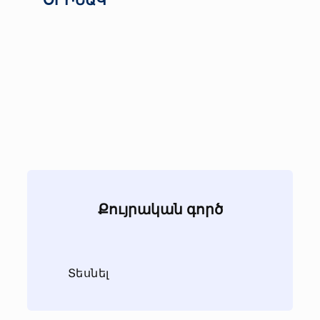
ՕՐԻՆԱԿ
Քույրական գործ
Տեսնել