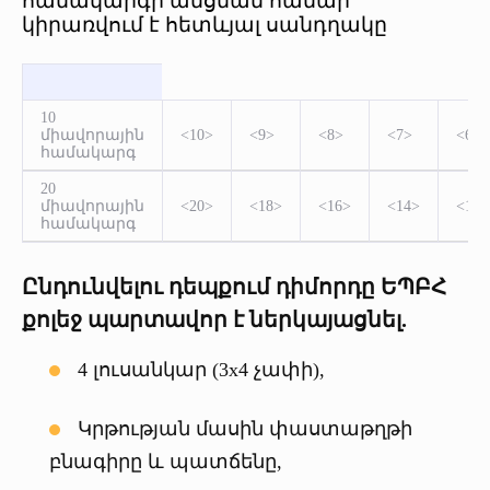
համակարգի անցման համար
կիրառվում է հետևյալ սանդղակը
10
միավորային
<10>
<9>
<8>
<7>
<6>
համակարգ
20
միավորային
<20>
<18>
<16>
<14>
<12>
համակարգ
Ընդունվելու դեպքում դիմորդը ԵՊԲՀ
քոլեջ պարտավոր է ներկայացնել.
4 լուսանկար (3x4 չափի),
Կրթության մասին փաստաթղթի
բնագիրը և պատճենը,