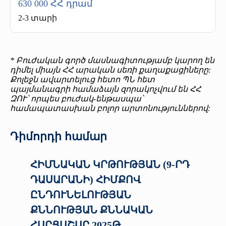
630 000 ՀՀ դրամ
2-3 տարի
* Բուժական գործ մասնագիտությամբ կարող են
դիմել միայն ՀՀ արական սեռի քաղաքացիները:
Քոլեջն ավարտելուց հետո ՊՆ հետ
պայմանագրի համաձայն զորակոչվում են ՀՀ
ԶՈՒ՝ որպես բուժակ-ենթասպա՝
համապատասխան բոլոր արտոնություններով:
Դիմորդի համար
ՀԻՄՆԱԿԱՆ ԿՐԹՈՒԹՅԱՆ (9-ՐԴ
ԴԱՍԱՐԱՆԻ) ՀԻՄՔՈՎ
ԸՆԴՈՒՆԵԼՈՒԹՅԱՆ
ՔՆՆՈՒԹՅԱՆ ՔՆՆԱԿԱՆ
ՀԱՐՑԱՇԱՐ 2025Թ.