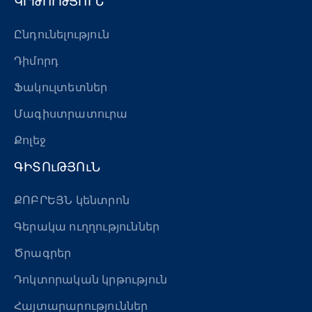
ԿՐԹՈՒԹՅՈՒՆ
Ընդունելություն
Դիմորդ
Ֆակուլտետներ
Մագիստրատուրա
Քոլեջ
ԳԻՏՈւԹՅՈւՆ
ՔՈԲՐԵՅՆ կենտրոն
Գերակա ուղղություններ
Ծրագրեր
Դոկտորական կրթություն
Հայտարարություններ