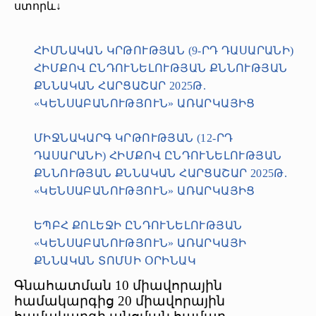
ստորև↓
ՀԻՄՆԱԿԱՆ ԿՐԹՈՒԹՅԱՆ (9-ՐԴ ԴԱՍԱՐԱՆԻ)
ՀԻՄՔՈՎ ԸՆԴՈՒՆԵԼՈՒԹՅԱՆ ՔՆՆՈՒԹՅԱՆ
ՔՆՆԱԿԱՆ ՀԱՐՑԱՇԱՐ 2025Թ.
«ԿԵՆՍԱԲԱՆՈՒԹՅՈՒՆ» ԱՌԱՐԿԱՅԻՑ
ՄԻՋՆԱԿԱՐԳ ԿՐԹՈՒԹՅԱՆ (12-ՐԴ
ԴԱՍԱՐԱՆԻ) ՀԻՄՔՈՎ ԸՆԴՈՒՆԵԼՈՒԹՅԱՆ
ՔՆՆՈՒԹՅԱՆ ՔՆՆԱԿԱՆ ՀԱՐՑԱՇԱՐ 2025Թ.
«ԿԵՆՍԱԲԱՆՈՒԹՅՈՒՆ» ԱՌԱՐԿԱՅԻՑ
ԵՊԲՀ ՔՈԼԵՋԻ ԸՆԴՈՒՆԵԼՈՒԹՅԱՆ
«ԿԵՆՍԱԲԱՆՈՒԹՅՈՒՆ» ԱՌԱՐԿԱՅԻ
ՔՆՆԱԿԱՆ ՏՈՄՍԻ ՕՐԻՆԱԿ
Գնահատման 10 միավորային
համակարգից 20 միավորային