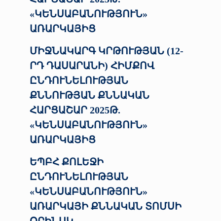
«ԿԵՆՍԱԲԱՆՈՒԹՅՈՒՆ»
ԱՌԱՐԿԱՅԻՑ
ՄԻՋՆԱԿԱՐԳ ԿՐԹՈՒԹՅԱՆ (12-
ՐԴ ԴԱՍԱՐԱՆԻ) ՀԻՄՔՈՎ
ԸՆԴՈՒՆԵԼՈՒԹՅԱՆ
ՔՆՆՈՒԹՅԱՆ ՔՆՆԱԿԱՆ
ՀԱՐՑԱՇԱՐ 2025Թ.
«ԿԵՆՍԱԲԱՆՈՒԹՅՈՒՆ»
ԱՌԱՐԿԱՅԻՑ
ԵՊԲՀ ՔՈԼԵՋԻ
ԸՆԴՈՒՆԵԼՈՒԹՅԱՆ
«ԿԵՆՍԱԲԱՆՈՒԹՅՈՒՆ»
ԱՌԱՐԿԱՅԻ ՔՆՆԱԿԱՆ ՏՈՄՍԻ