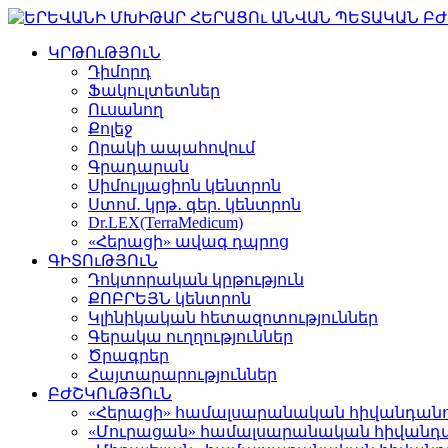
ԿՐԹՈւԹՅՈւՆ
Դիմորդ
Ֆակուլտետներ
Ուսանող
Քոլեջ
Որակի ապահովում
Գրադարան
Սիմուլյացիոն կենտրոն
Ստոմ․ կրթ․ գեր. կենտրոն
Dr.LEX(TerraMedicum)
«Հերացի» ավագ դպրոց
ԳԻՏՈւԹՅՈւՆ
Դոկտորական կրթություն
ՔՈԲՐԵՅՆ կենտրոն
Կլինիկական հետազոտություններ
Գերակա ուղղություններ
Ծրագրեր
Հայտարարություններ
ԲԺՇԿՈւԹՅՈւՆ
«Հերացի» համալսարանական հիվանդան
«Մուրացան» համալսարանական հիվանդ