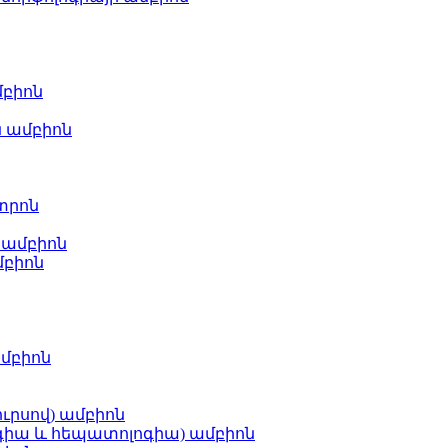
մբիոն
 ամբիոն
տրոն
 ամբիոն
մբիոն
ամբիոն
ւրսով) ամբիոն
ոգիա և հեպատոլոգիա) ամբիոն