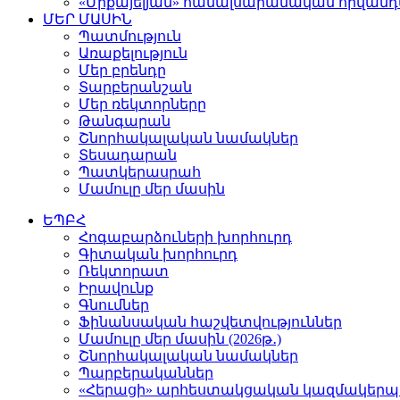
«Միքայելյան» համալսարանական հիվան
ՄԵՐ ՄԱՍԻՆ
Պատմություն
Առաքելություն
Մեր բրենդը
Տարբերանշան
Մեր ռեկտորները
Թանգարան
Շնորհակալական նամակներ
Տեսադարան
Պատկերասրահ
Մամուլը մեր մասին
ԵՊԲՀ
Հոգաբարձուների խորհուրդ
Գիտական խորհուրդ
Ռեկտորատ
Իրավունք
Գնումներ
Ֆինանսական հաշվետվություններ
Մամուլը մեր մասին (2026թ․)
Շնորհակալական նամակներ
Պարբերականներ
«Հերացի» արհեստակցական կազմակերպո