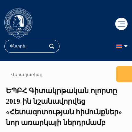
+
ԿՐԹՈւԹՅՈւՆ
+
ԳԻՏՈւԹՅՈւՆ
Դիմորդ
Վերադառնալ
+
ԵՊԲՀ Գիտակրթական ոլորտը
ԲԺՇԿՈւԹՅՈւՆ
Դոկտորական կրթություն
Ֆակուլտետներ
2019-ին նշանավորվեց
+
ՄԵՐ ՄԱՍԻՆ
«Հերացի» համալսարանական հիվանդանոց
ՔՈԲՐԵՅՆ կենտրոն
Ուսանող
«Հետազոտության հիմունքներ»
+
Պատմություն
«Մուրացան» համալսարանական հիվանդանոց
Կլինիկական հետազոտություններ
Քոլեջ
նոր առարկայի ներդրմամբ
ԵՊԲՀ