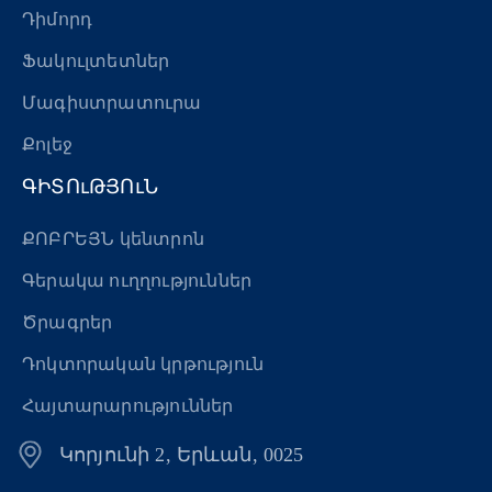
Դիմորդ
«Հերացի» արհեստակցական կազմակերպություն
Ֆակուլտետներ
«Հերացի» վերլուծական
Մագիստրատուրա
Քոլեջ
ԳԻՏՈւԹՅՈւՆ
ՔՈԲՐԵՅՆ կենտրոն
Գերակա ուղղություններ
Ծրագրեր
Դոկտորական կրթություն
Հայտարարություններ
Կորյունի 2, Երևան, 0025