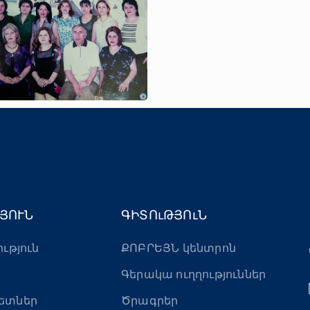
ՅՈՒՆ
ԳԻՏՈւԹՅՈւՆ
ություն
ՔՈԲՐԵՅՆ կենտրոն
Գերակա ուղղություններ
ետներ
Ծրագրեր