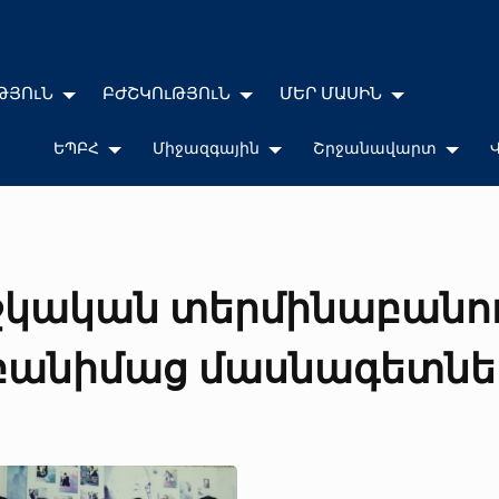
ԹՅՈւՆ
ԲԺՇԿՈւԹՅՈւՆ
ՄԵՐ ՄԱՍԻՆ
ԵՊԲՀ
Միջազգային
Շրջանավարտ
բժշկական տերմինաբանո
ր բանիմաց մասնագետնե