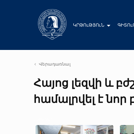
ԿՐԹՈւԹՅՈւՆ
ԳԻՏՈւ
Վերադառնալ
Հայոց լեզվի և 
համալրվել է նո
23/06/2021