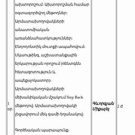
ախտորոշում։ Ախտորոշման համար
օգտագործվող մեթոդներ։
Արմատախողովակների
անատոմիական
առանձնահատկություններ։
Էնդոդոնտիկ մուտքի ապահովում։
Սկաութինգ, աշխատանքային
երկարության որոշում (ռենտգեն
հետազոտություն և
ապեքսլոկատոր)։
Արմատախողովակների
մեխանիկական մշակում Step Back
1
Գևորգյան
մեթոդով։ Արմատախողովակի
2 ժ
օր
Միքայել
լեցավորում մեկ գամի եղանակով։
Գործնական պարապունք.