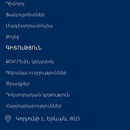
Դիմորդ
Ֆակուլտետներ
Մագիստրատուրա
Քոլեջ
ԳԻՏՈւԹՅՈւՆ
ՔՈԲՐԵՅՆ կենտրոն
Գերակա ուղղություններ
Ծրագրեր
Դոկտորական կրթություն
Հայտարարություններ
Կորյունի 2, Երևան, 0025