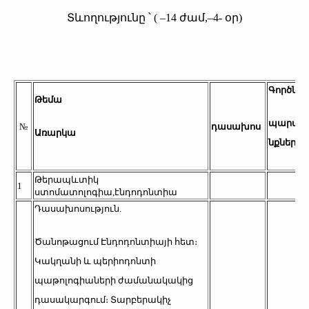
Տևողությունը ՝ ( –14 ժամ,–4- օր)
Գործնա
Թեմա
պարապ
№
դասախոս
Առարկա
նքներ
Թերապևտիկ
1
ստոմատոլոգիա,էնդոդոնտիա
Դասախոսություն.
Ծանոթացում Էնդոդոնտիայի հետ։
Կակղանի և պերիոդոնտի
պաթոլոգիաների ժամանակակից
դասակարգում։ Տարբերակիչ