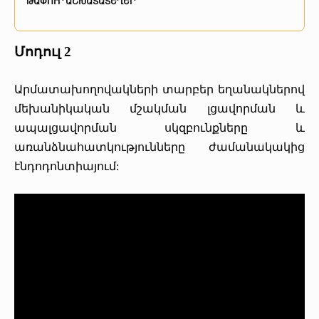
ԹԱՓՈՒՐ ԱՇԽԱՏԱՏԵՂԵՐ
«Հերացի» արհեստակցական կազմակերպություն
Մոդուլ 5
Մոդուլ 6
«Հերացի» վերլուծական
Մոդուլ 2
Մոդուլ 7
Արմատախողովակների տարբեր եղանակներով
մեխանիկական մշակման լցավորման և
ապալցավորման սկզբունքները և
առանձնահատկությունները ժամանակակից
էնդոդոնտիայում: