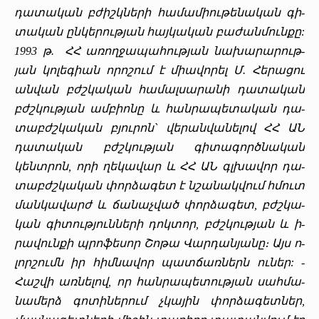
դա­տա­կան բժիշկ­նե­րի հա­մա­միու­թե­նա­կան գի­
տա­կան ըն­կե­րութ­յան հայ­կա­կան բա­ժան­մուն­քը:
1993
թ
. ՀՀ ա­ռող­ջա­պա­հութ­յան նա­խա­րա­րութ­
յան կո­լե­գիան ո­րո­շում է միա­վո­րել Մ. ­Հե­րա­ցու
ան­վան բժշկա­կան հա­մալ­սա­րա­նի դա­տա­կան
բժշկութ­յան ամ­բիո­նը և ­հան­րա­պե­տա­կան դա­
տաբժշ­կա­կան բյու­րոն` վե­րան­վա­նե­լով ՀՀ ԱՆ
դա­տա­կան բժշկութ­յան գի­տա­գործ­նա­կան
կենտ­րոն, ո­րի ղե­կա­վար և ՀՀ ԱՆ գլխա­վոր դա­
տաբժշ­կա­կան փոր­ձա­գետ է նշա­նակ­վում հմուտ
ման­կա­վարժ և ­ճա­նաչ­ված փոր­ձա­գետ, բժշկա­
կան գի­տութ­յուն­նե­րի դոկ­տոր, բժշկութ­յան և­ ի­
րա­վուն­քի պրո­ֆե­սոր ­Շո­թա ­Վար­դան­յա­նը։ Այս ո­
լոր­շումն իր հիմ­նա­վոր պատ­ճառ­ներն ու­ներ: ­
Հաշ­վի առ­նե­լով, որ հան­րա­պե­տութ­յան սահ­մա­
նա­մերձ գո­տի­նե­րում չկա­յին փոր­ձա­գետ­ներ,