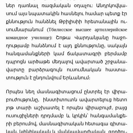
ներ դառ­նալ ռազ­մա­կան օ­դա­չու: Անդր­կով­կա­
սում այս նպա­տա­կին հաս­նե­լու հա­մար պետք էր
քննութ­յուն հանձ­նել Թ­բի­լի­սիի հրե­տա­նա­յին ու­
սում­նա­րա­նում (Тбилисское высшее артиллерийское
командное училище): ­Շո­թա ­Վար­դան­յա­նը հա­ջո­
ղութ­յամբ հանձ­նում է այդ քննութ­յու­նը, սա­կայն
հան­գա­մանք­նե­րի կամ ճա­կա­տագ­րի բեր­մամբ
դպրոցն ար­ծա­թե մե­դա­լով ա­վար­տած շրջա­նա­
վար­տը բարձ­րա­գույն ու­սում­նա­կան հաս­տա­
տութ­յուն է ըն­դուն­վում Եր­ևա­նում։
Որ­պես նեղ մաս­նա­գի­տա­ցում ընտ­րել էր վի­րա­
բու­ժութ­յու­նը, ինս­տի­տուտն ա­վար­տե­լուց հե­տո
յոթ տա­րի աշ­խա­տել է որ­պես վի­րա­բույժ, բայց
ու­սու­ցիչ­նե­րի դրդմամբ և կր­կին՝ հան­գա­ման­քե­
րի բե­րու­մով, մաս­նա­գի­տա­կան հե­տա­գա գի­տա­
կան, կլի­նի­կա­կան և ­ման­կա­վար­ժա­կան գոր­ծու­