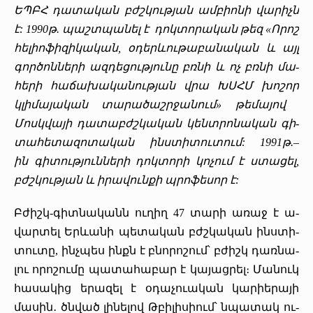
ԵՊԲՀ
դա­տա­կան
բժշկութ­յան
ամ­բիո­նի
վա­րիչն
է:
1990
թ
. պաշտ­պա­նել է
դոկ­տո­րա­կան
թեզ
«
Ո­րոշ
հե­լիո­ֆի­զի­կա­կան
,
օ­դեր­ևու­թա­բա­նա­կան
և­
այլ
գոր­ծոն­նե­րի
ազ­դե­ցութ­յու­նը
բռնի
և­
ոչ
բռնի
մա­
հե­րի
հա­ճա­խա­կա­նութ­յան
վրա
ԽՍՀՄ
խո­շոր
կլի­մա­յա­կան
տա­րա­ծաշր­ջա­նում
»
թե­մա­յով
­
Մոսկ­վա­յի
դա­տաբժշ­կա­կան
կենտ­րո­նա­կան գի­
տա­հե­տա­զո­տա­կան ինս­տի­տու­տում:
1991
թ
.­–
ին
գի­տութ­յուն­նե­րի
դոկ­տո­րի
կո­չում է ստա­ցել
,
բժշկութ­յան
և­
ի­րա­վուն­քի
պրո­ֆե­սոր է:
Բ­ժիշկ-գիտ­նա­կանն ու­ղիղ 47 տա­րի ա­ռաջ է ա­
վար­տել Եր­ևա­նի պե­տա­կան բժշկա­կան ին­ստի­
տու­տը, ինչ­պես ինքն է բնո­րո­շում՝ բժիշկ դառ­նա­
լու ո­րո­շու­մը պա­տա­հա­բար է կա­յաց­րել։ ­Մա­նուկ
հա­սա­կից ե­րա­զել է օ­դա­չո­ւա­կան կա­րիե­րա­յի
մա­սին․ ծնված լի­նե­լով Թ­բի­լի­սիում՝ նպա­տակ ու­