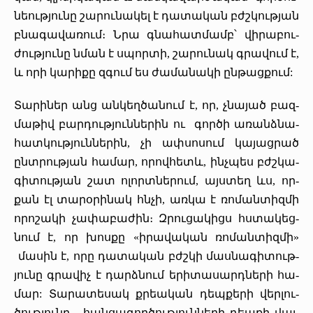
նեութ­յու­նը շա­րու­նա­կել է դա­տա­կան բժշկութ­յան
բնա­գա­վա­ռում։ Ն­րա գնա­հատ­մամբ՝ վի­րա­բու­
ժութ­յու­նը նման է սպոր­տի, շա­րու­նակ գրա­վում է,
և­ ո­րի կա­րի­քը զգում ես ժա­մա­նա­կի ըն­թաց­քում:
­Տա­րի­ներ անց ան­կեղ­ծա­նում է, որ, չնա­յած բազ­
մա­թիվ բար­դութ­յուն­նե­րին ու գոր­ծի ա­ռանձ­նա­
հատ­կութ­յուն­նե­րին, չի ափ­սո­սում կա­յաց­րած
ընտ­րութ­յան հա­մար, ո­րով­հետև, ինչ­պես բժշկա­
գի­տութ­յան շատ ո­լորտ­նե­րում, այս­տեղ ևս, որ­
քան էլ տա­րօ­րի­նակ հնչի, առ­կա է ռո­ման­տիզ­մի
ո­րո­շա­կի չա­փա­բա­ժին։ Զ­րու­ցա­կիցս հստա­կեց­
նում է, որ խոս­քը «ի­րա­վա­կան ռո­ման­տիզ­մի»
մա­սին է, ո­րը դա­տա­կան բժշկի մաս­նա­գի­տութ­
յու­նը գրա­վիչ է դարձ­նում ե­րի­տա­սարդ­նե­րի հա­
մար: ­Տա­րա­տե­սակ քրեա­կան դեպ­քե­րի վեր­լու­
ծութ­յու­նը, հան­ցա­գոր­ծութ­յուն­նե­րի դեպ­քի վայ­