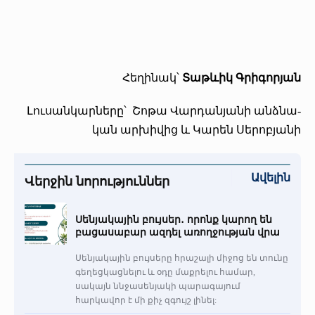
Հե­ղի­նակ՝ ­
Տաթ­ևիկ Գ­րի­գոր­յան
­Լու­սան­կար­նե­րը՝ ­Շո­թա ­Վար­դան­յա­նի անձ­նա­
կան ար­խի­վից և ­Կա­րեն ­Սե­րոբ­յա­նի
Ավելին
Վերջին նորություններ
Սենյակային բույսեր․ որոնք կարող են
բացասաբար ազդել առողջության վրա
Սենյակային բույսերը հրաշալի միջոց են տունը
գեղեցկացնելու և օդը մաքրելու համար,
սակայն ննջասենյակի պարագայում
հարկավոր է մի քիչ զգույշ լինել: