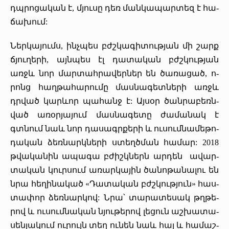
դպրո­ցա­կան է, մյու­սը դեռ ման­կա­պար­տեզ է հա­
ճա­խում:
Ներկայումս, ինչ­պես բժշկա­գի­տութ­յան մի շարք
ճյու­ղե­րի, այն­պես էլ դա­տա­կան բժշկութ­յան
առջև նոր մար­տահ­րա­վերներ են ծա­ռա­ցած, ո­
րոնց հաղ­թա­հա­րու­մը մաս­նա­գետ­նե­րի առջև
դրված կար­ևոր պա­հանջ է: Այ­սօր ծան­րա­բեռն­
ված ա­ռօր­յա­յում մաս­նա­գե­տը ժա­մա­նակ է
գտնում նաև նոր դա­սագր­քե­րի և­ ու­սում­նա­մե­թո­
դա­կան ձեռ­նարկ­նե­րի ստեղծ­ման հա­մար: 2018
թվա­կա­նին ա­պա­գա բժիշկ­ներն ար­դեն ա­վար­
տա­կան կուր­սում ա­ռար­կա­յին ծա­նո­թա­նա­լու են
նրա հե­ղի­նա­կած «­Դա­տա­կան բժշկութ­յուն» հաս­
տա­փոր ձեռ­նար­կով: Ն­րա՝ տա­րա­տե­սակ թղթե­
րով և­ ու­սում­նա­կան նյու­թե­րով լե­ցուն աշ­խա­տա­
սեն­յա­կում ու­րույն տեղ ու­նեն նաև հայ և ­հա­մաշ­