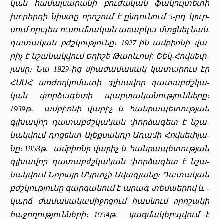
կան
հա­մալ­սա­րա­նի
բու­ժա­կան
ֆա­կուլ­տե­տի
խորհր­դի
նիս­տը
ո­րո­շում
է
ըն­դու­նում
5-
րդ
­
կուր­
սում
որ­պես
ու­սում­նա­կան
ա­ռար­կա
մտցնել
նաև
դա­տա­կան
բժշկութ­յու­նը։
1927-
ին
ամ­բիո­նի
վա­
րիչ
է
նշա­նակ­վում
Ե­ղի­շե
­
Թադ­ևո­սի
­
Շեկ
-­
Հով­սեփ­
յա­նը։
­
Նա
1929-
ից
միա­ժա­մա­նակ
կա­տա­րում
էր
ՀՍՍՀ
առ­ժող­կո­մա­տի
գլխա­վոր
դա­տաբժշ­կա­
կան
փոր­ձա­գե­տի
պար­տա­կա­նութ­յուն­նե­րը
։
1939
թ
. ամ­բիո­նի վա­րիչ և ­հան­րա­պե­տութ­յան
գլխա­վոր դա­տաբժշ­կա­կան փոր­ձա­գետ է նշա­
նակ­վում դո­ցենտ Ա­լեք­սանդր Ա­դա­մի ­Հով­սեփ­յա­
նը։
1953
թ
. ամ­բիո­նի վա­րիչ և ­հան­րա­պե­տութ­յան
գլխա­վոր դա­տաբժշ­կա­կան փոր­ձա­գետ է նշա­
նակ­վում ­Նո­րայր Մկրտ­չի Ա­վագ­յա­նը: ­Դա­տա­կան
բժշկութ­յու­նը զար­գա­նում է ա­րագ տեմ­պե­րով և ­
կարճ ժա­մա­նա­կա­մի­ջո­ցում հաս­նում ո­րո­շա­կի
հա­ջո­ղութ­յուն­նե­րի։ 1954
թ
. կազ­մա­կերպ­վում է