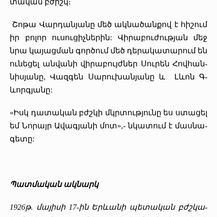
տա­կան բժիշկ։
­Շո­թա ­Վար­դան­յա­նը մեծ ակ­նա­ծան­քով է հի­շում
իր բո­լոր ու­սու­ցիչ­նե­րին: ­Վի­րա­բու­ժութ­յան մեջ
նրա կա­յաց­ման գոր­ծում մեծ դե­րա­կա­տա­րում են
ու­նեցել ան­վա­նի վի­րա­բույժ­ներ ­Սու­րեն ­Հով­հան­
նիս­յա­նը, ­Վազ­գեն ­Սա­րու­խան­յա­նը և Լ­ևոն Գ­
ևորգ­յա­նը:
«Իսկ դա­տա­կան բժշկի մկրտութ­յու­նը ես ստա­ցել
եմ ­Նո­րայր Ա­վագ­յա­նի մոտ»,- նկա­տում է մաս­նա­
գե­տը:
Պատ­մա­կան ակ­նարկ
1926
թ
.
մա­յի­սի
17-
ին
Եր­ևա­նի
պե­տա­կան
բժշկա­