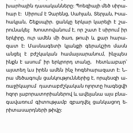
խար­հա­յին դա­սա­կան­նե­րը: ­Պոե­զիա­յի մեծ սի­րա­
հար է: ­Սի­րում է ­Չա­րենց, ­Սահ­յան, ­Տեր­յան, Ի­սա­
հակ­յան, ­Շեքս­պիր. ցան­կը եր­կար կա­րե­լի է շա­
րու­նա­կել: ­Խոս­տո­վա­նում է, որ շատ է սի­րում իր
եր­կի­րը, ուր ա­մեն մի ծառ, թուփ և ­քար հա­րա­
զատ է: ­Մաս­նա­գե­տի կյան­քի գե­րակ­շիռ մասն
ան­ցել է բժշկա­կան հա­մալ­սա­րա­նում, ինչ­պես
ինքն է ա­սում՝ իր երկ­րորդ տա­նը, հետ­ևա­բար՝
այս­տեղ ևս­ ի­րեն ա­մեն ինչ հո­գե­հա­րա­զատ է: Ն­
րա մե­ծա­գույն ցան­կութ­յուն­նե­րից է, որ­պես­զի ա­
ռա­ջի­կա­յում դա­տաբժշ­կա­կան ո­լոր­տը հա­գեց­վի
հզոր լա­բո­րա­տո­րիա­նե­րով և­ ա­վե­լա­նա այս բնա­
գա­վա­ռում գի­տութ­յամբ զբաղ­վել ցան­կա­ցող ե­
րի­տա­սարդ­նե­րի թի­վը: