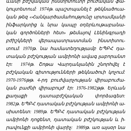
ևա­նի
բժշկա­կան
ինս­տի­տու­տի
բու­ժա­կան
ֆա­
կուլ­տե­տում:
1974
թ
. պաշտ­պա­նել է
թեկ­նա­ծո­ւա­
կան
թեզ
«­
Հան­կար­ծա­մա­հութ­յու­նը
սրտամ­կա­նի
ին­ֆարկ­տից
և
ն­րա
կա­պը
օ­դեր­ևու­թա­բա­նա­
կան
գոր­ծոն­նե­րի
հետ
» թե­մա­յով ­
Լե­նինգ­րա­դի
բժիշկ­նե­րի
վե­րա­պատ­րաստ­ման
ինս­տի­տու­
տում:
1970
թ
. նա
հա­մա­տե­ղութ­յամբ
ԵՊԲՀ
դա­
տա­կան
բժշկութ­յան
ամ­բիո­նի
ա­վագ
լա­բո­րանտ
էր:
1974
թ
. ­Շո­թա ­Վար­դան­յա­նին
շնորհ­վել
է
բժշկա­կան
գի­տութ­յուն­նե­րի
թեկ­նա­ծո­ւի
կո­չում
:
1970-1976
թթ
. 4-
րդ
­
բուժ­վար­չութ­յան
վի­րա­բու­ժա­
կան
բաժ­նի
վի­րա­բույժ էր:
1976-1982
թթ
.
Եր­ևան
քա­ղա­քի
դա­տաբժշ­կա­կան
փոր­ձա­գետ:
1982
թ
.
ԵՊԲՀ
դա­տա­կան
բժշկութ­յան
ամ­բիո­նի
ա­
սիս­տենտ:
1989
թ
.
ԵՊԲՀ
դա­տա­կան
բժշկութ­յան
ամ­բիո­նի
դո­ցենտ
,
դա­տա­կան
բժշկութ­յան
և­
ի­
րա­վուն­քի
ամ­բիո­նի
վա­րիչ:
1989
թ
.
առ
այ­սօր
նա