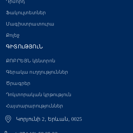
Դիմորդ
Ֆակուլտետներ
Մագիստրատուրա
Քոլեջ
ԳԻՏՈւԹՅՈւՆ
ՔՈԲՐԵՅՆ կենտրոն
Գերակա ուղղություններ
Ծրագրեր
Դոկտորական կրթություն
Հայտարարություններ
Կորյունի 2, Երևան, 0025