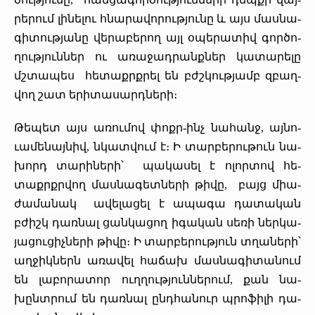
րե­րում լի­նե­լու հնա­րա­վո­րութ­յու­նը և­ այս մաս­նա­
գի­տութ­յա­նը վե­րա­բե­րող այլ օ­պե­րա­տիվ գոր­ծո­
ղութ­յուն­ներ ու ա­ռա­ջադ­րանք­ներ կա­տա­րե­լը
մշտա­պես հե­տաքրք­րել են բժշկութ­յամբ զբաղ­
վող շատ ե­րի­տա­սարդ­նե­րի։
­Թե­պետ այս ա­ռու­մով փոքր-ինչ նա­հանջ, այ­նո­
ւա­մե­նայ­նիվ, նկատ­վում է։ Ի տար­բե­րու­թուն նա­
խորդ տա­րի­նե­րի՝ պա­կա­սել է ո­լոր­տով հե­
տաքրքր­վող մաս­նա­գետ­նե­րի թի­վը, բայց միա­
ժա­մա­նակ ա­վե­լա­ցել է ա­պա­գա դա­տա­կան
բժիշկ դառ­նալ ցան­կա­ցող ի­գա­կան սե­ռի ներ­կա­
յա­ցու­ցիչ­նե­րի թի­վը։ Ի տար­բե­րութ­յուն տղա­նե­րի՝
աղ­ջիկ­ներն ա­ռա­վել հա­ճախ մաս­նա­գի­տա­նում
են լա­բո­րա­տոր ուղ­ղութ­յուն­նե­րում, քան նա­
խընտ­րում են դառ­նալ ընդ­հա­նուր պրո­ֆի­լի դա­