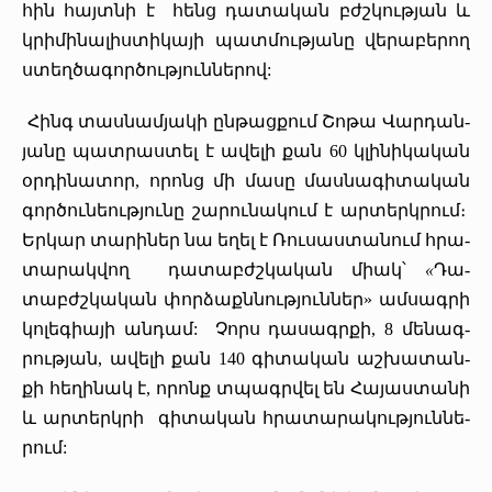
հին հայտ­նի է հենց դա­տա­կան բժշկութ­յան և
կրի­մի­նա­լիս­տի­կա­յի պատ­մութ­յա­նը վե­րա­բե­րող
ստեղ­ծա­գոր­ծութ­յուն­նե­րով:
­Հինգ տաս­նամ­յա­կի ըն­թաց­քում ­Շո­թա ­Վար­դան­
յա­նը պատ­րաս­տել է ա­վե­լի քան 60 կլի­նի­կա­կան
օր­դի­նա­տոր, ո­րոնց մի մա­սը մաս­նա­գի­տա­կան
գոր­ծու­նեութ­յու­նը շա­րու­նա­կում է ար­տերկ­րում։
Եր­կար տա­րի­ներ նա ե­ղել է ­Ռու­սաս­տա­նում հրա­
տա­րակ­վող դա­տաբժշ­կա­կան միակ՝
«­
Դա­
տաբժշ­կա­կան փոր­ձաքն­նութ­յուն­ներ» ամ­սագ­րի
կո­լե­գիա­յի ան­դամ: ­Չորս դա­սագր­քի, 8 մե­նագ­
րութ­յան, ա­վե­լի քան 140 գի­տա­կան աշ­խա­տան­
քի հե­ղի­նակ է, ո­րոնք տպագր­վել են ­Հա­յաս­տա­նի
և­ ար­տերկ­րի գի­տա­կան հրա­տա­րա­կութ­յուն­նե­
րում: