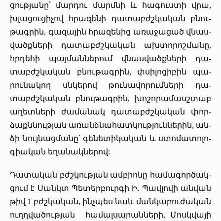
ցութ­յա­նը՝ մար­դու մարմ­նի և ­հա­գուս­տի վրա,
խլա­ցու­ցի­չով հրա­զե­նի դա­տաբժշ­կա­կան բնու­
թագ­րին, գա­զա­յին հրա­զե­նից ա­ռա­ջա­ցած վնաս­
վածք­նե­րի դա­տաբժշ­կա­կան ախ­տո­րոշ­մա­նը,
հրդե­հի պայ­ման­նե­րում վնաս­վածք­նե­րի դա­
տաբժշ­կա­կան բնու­թագ­րին, փսի­լո­ցի­բին պա­
րու­նա­կող սնկե­րով թու­նա­վո­րում­նե­րի դա­
տաբժշ­կա­կան բնու­թագ­րին, խո­շո­րա­մասշ­տաբ
ա­ղետ­նե­րի ժա­մա­նակ դա­տաբժշ­կա­կան փոր­
ձաքն­նութ­յան ա­ռանձ­նա­հատ­կութ­յուն­նե­րին, ան­
ձի նույ­նաց­մա­նը՝ գե­նե­տի­կա­կան և ս­տո­մա­տո­լո­
գիա­կան ե­ղա­նակ­նե­րով:
­Դա­տա­կան բժշկութ­յան ամ­բիո­նը հա­մա­գոր­ծակ­
ցում է ­Սանկտ ­Պե­տեր­բուր­գի Ի. Պավ­լո­վի ան­վան
թիվ 1 բժշկա­կան, ինչ­պես նաև ման­կա­բու­ժա­կան
ուղղ­վա­ծութ­յան հա­մալ­սա­րան­նե­րի, ­Մոսկ­վա­յի