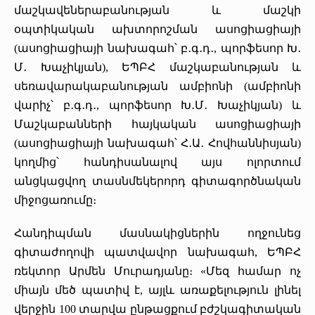
Մամուլը մեր մասին
Պարբերականներ
մաշկավեներաբանության և մաշկի
օպտիկական ախտորոշման ասոցիացիայի
«Հերացի» արհեստակցական կազմակերպություն
(ասոցիացիայի նախագահ՝ բ․գ․դ․, պորֆեսոր Խ․
Մ․ Խաչիկյան), ԵՊԲՀ մաշկաբանության և
«Հերացի» վերլուծական
սեռավարակաբանության ամբիոնի (ամբիոնի
վարիչ՝ բ․գ․դ․, պորֆեսոր Խ․Մ․ Խաչիկյան) և
Մաշկաբանների հայկական ասոցիացիայի
(ասոցիացիայի նախագահ՝ Հ․Ա․ Հովհաննիսյան)
կողմից՝ հանդիսանալով այս ոլորտում
անցկացվող տասնմեկերորդ գիտագործնական
միջոցառումը։
Հանդիպման մասնակիցներին ողջունեց
գիտաժողովի պատվավոր նախագահ, ԵՊԲՀ
ռեկտոր Արմեն Մուրադյանը։ «Մեզ համար ոչ
միայն մեծ պատիվ է, այլև առաքելություն լինել
վերջին 100 տարվա ընթացքում բժշկագիտական