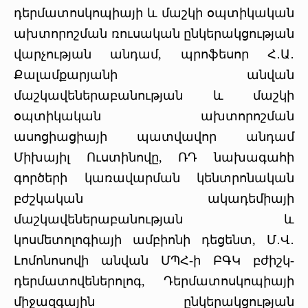
դերմատոսկոպիայի և մաշկի օպտիկական
ախտորոշման ռուսական ընկերակցության
վարչության անդամ, պրոֆեսոր Հ․Ա․
Քալամքարյանի անվան
մաշկավեներաբանության և մաշկի
օպտիկական ախտորոշման
ասոցիացիայի պատվավոր անդամ
Միխայիլ Ուստինովը, ՌԴ նախագահի
գործերի կառավարման կենտրոնական
բժշկական ակադեմիայի
մաշկավեներաբանության և
կոսմետոլոգիայի ամբիոնի դեցենտ, Մ․Վ․
Լոմոնոսովի անվան ՄՊՀ-ի ԲԳԿ բժիշկ-
դերմատովեներոլոգ, Դերմատոսկոպիայի
միջազգային ընկերակցության