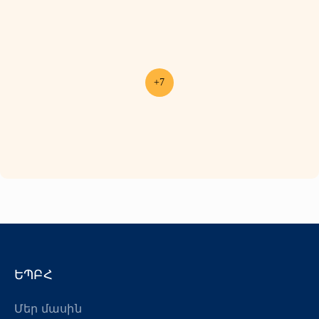
+7
ԵՊԲՀ
Մեր մասին