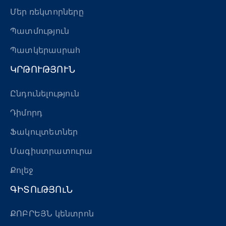
Մեր ռեկտորները
Պատմություն
Պատկերասրահ
ԿՐԹՈՒԹՅՈՒՆ
Ընդունելություն
Դիմորդ
Ֆակուլտետներ
Մագիստրատուրա
Քոլեջ
ԳԻՏՈւԹՅՈւՆ
ՔՈԲՐԵՅՆ կենտրոն