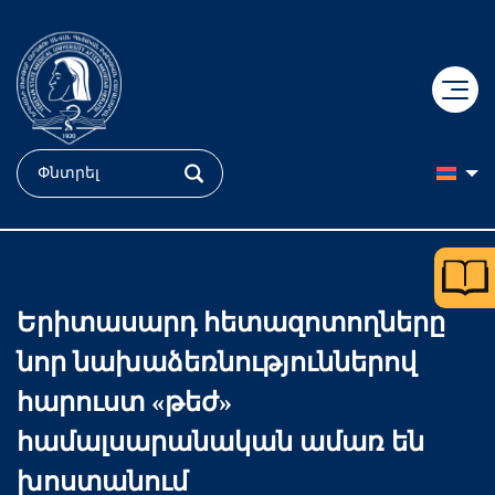
+
ԿՐԹՈւԹՅՈւՆ
+
ԳԻՏՈւԹՅՈւՆ
Դիմորդ
Երիտասարդ հետազոտողները
+
ԲԺՇԿՈւԹՅՈւՆ
Դոկտորական կրթություն
Ֆակուլտետներ
նոր նախաձեռնություններով
+
ՄԵՐ ՄԱՍԻՆ
«Հերացի» համալսարանական հիվանդանոց
ՔՈԲՐԵՅՆ կենտրոն
Ուսանող
հարուստ «թեժ»
համալսարանական ամառ են
+
Պատմություն
«Մուրացան» համալսարանական հիվանդանոց
Կլինիկական հետազոտություններ
Քոլեջ
ԵՊԲՀ
խոստանում