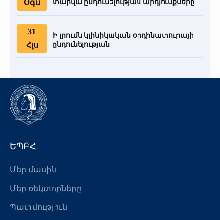
Օգս
տարվա ընդունելության արդյունքները
31
Ի լրումն կլինիկական օրդինատուրայի
Հլս
ընդունելության
ԵՊԲՀ
Մեր մասին
Մեր ռեկտորները
Պատմություն