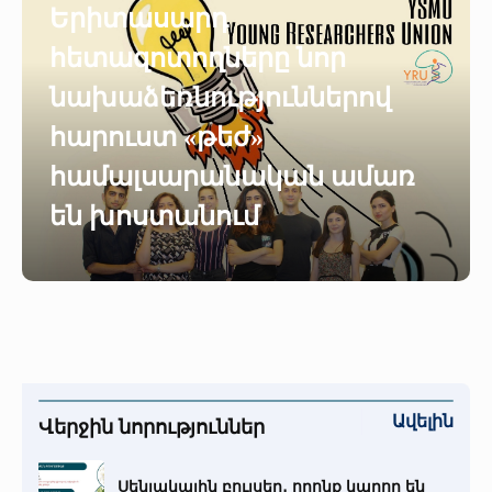
Երիտասարդ
հետազոտողները նոր
նախաձեռնություններով
հարուստ «թեժ»
համալսարանական ամառ
են խոստանում
Ավելին
Վերջին նորություններ
Սենյակային բույսեր․ որոնք կարող են