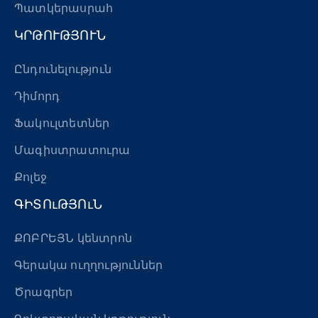
Պատկերասրահ
ԿՐԹՈՒԹՅՈՒՆ
Ընդունելություն
Դիմորդ
Ֆակուլտետներ
Մագիստրատուրա
Քոլեջ
ԳԻՏՈւԹՅՈւՆ
ՔՈԲՐԵՅՆ կենտրոն
Գերակա ուղղություններ
Ծրագրեր