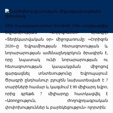
Առաքելություն
«Միքայելյան» համալսարանական հիվանդանոց
Գերակա ուղղություններ
Որակի ապահովում
Միջազգային
Հոգաբարձուների խորհուրդ
Մեր բրենդը
Ծրագրեր
Գրադարան
Շրջանավարտ
Միջազգային կապեր
Գիտական խորհուրդ
Մեր համալսարանում հունիսի 9-ին անցկացվեց
Տարբերանշան
Հայտարարություններ
Սիմուլյացիոն կենտրոն
Վերապատրաստում
Մեր առաքելությունը
Միջազգայնացման քաղաքականություն
Ռեկտորատ
Եվրամիության «Հորիզոն2020» ծրագրի
«Տեղեկատվական օր» միջոցառումը: «Հորիզոն
Մեր ռեկտորները
Հետադարձ կապ
Ստոմ․ կրթ․ գեր. կենտրոն
Դասընթացներ
Կարիերա
Erasmus+
Իրավունք
2020»-ը Եվրամիության հետազոտության և
նորարարության ամենաընդգրկուն ծրագիրն է,
Թանգարան
Dr.LEX(TerraMedicum)
Միջազգային գիտական ծրագրեր (ավարտված)
Գնումներ
որը նպատակ ունի նորարարության ու
Շնորհակալական նամակներ
հետազոտության կապակցման միջոցով
«Հերացի» ավագ դպրոց
eCAMPUS
Ֆինանսական հաշվետվություններ
զարգացնել տնտեսությունը Եվրոպայում:
Տեսադարան
Հրավերքային դասընթաց
Մամուլը մեր մասին (2026թ․)
Ծրագրի ընդհանուր բյուջեն նախատեսված է 7
տարիների համար և կազմում է 80 միլիարդ եվրո,
Պատկերասրահ
Փոխանակային ծրագրեր
Շնորհակալական նամակներ
որից գրեթե 7 միլիարդը հատկացվել է
«Առողջություն, ժողովրդագրական
Մամուլը մեր մասին
Պարբերականներ
փոփոխություններ և բարեկեցություն» ոլորտին: