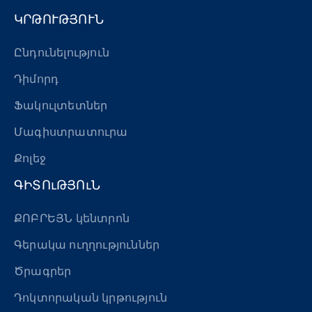
ԿՐԹՈՒԹՅՈՒՆ
Ընդունելություն
Դիմորդ
Ֆակուլտետներ
Մագիստրատուրա
Քոլեջ
ԳԻՏՈւԹՅՈւՆ
ՔՈԲՐԵՅՆ կենտրոն
Գերակա ուղղություններ
Ծրագրեր
Դոկտորական կրթություն