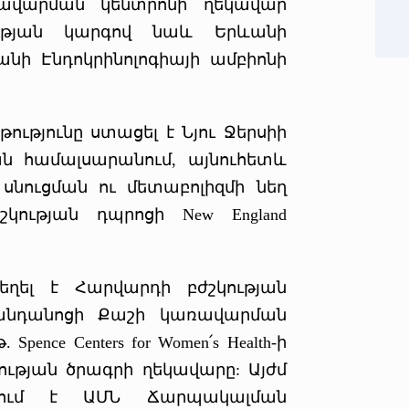
ավարման կենտրոնի ղեկավար
ության կարգով նաև Երևանի
ի Էնդոկրինոլոգիայի ամբիոնի
ությունը ստացել է Նյու Ջերսիի
ան համալսարանում, այնուհետև
սնուցման ու մետաբոլիզմի նեղ
կության դպրոցի New England
ը եղել է Հարվարդի բժշկության
հիվանդանոցի Քաշի կառավարման
pence Centers for Women՛s Health-ի
ւթյան ծրագրի ղեկավարը: Այժմ
անում է ԱՄՆ Ճարպակալման