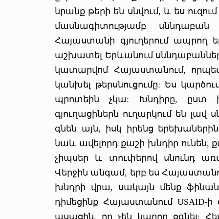
նրանք թերի են սնվում, և ես ուզում
մասնագիտությամբ սննդաբան
Հայաստանի գյուղերում ապրող ե
աշխատել Երևանում սննդաբանների հ
կատարվոմ Հայաստանում, որպես
կանխել թերսնուցումը: Ես կարծո
պրոտեին չկա: Խնդիրը, ըստ ի
գյուղացիներն ուղարկում են լավ 
գնեն այն, իսկ իրենց երեխաներին 
նաև ավելորդ քաշի խնդիր ունեն, քա
չիպսեր և տուփերով սնունդ առ
Վերջին անգամ, երբ ես Հայաստանո
խնդրի վրա, սակայն մենք ֆինան
դիմեցինք Հայաստանում USAID-ի 
ասացին, որ չեն կարող օգնել: 