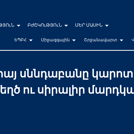
ԹՅՈւՆ
ԲԺՇԿՈւԹՅՈւՆ
ՄԵՐ ՄԱՍԻՆ
ԵՊԲՀ
Միջազգային
Շրջանավարտ
հայ սննդաբանը կարոտո
ղծ ու սիրալիր մարդկ