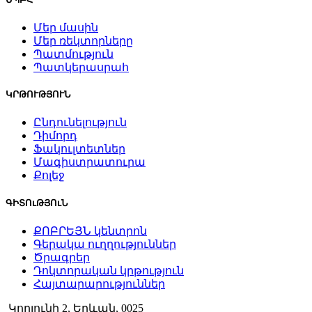
Մեր մասին
Մեր ռեկտորները
Պատմություն
Պատկերասրահ
ԿՐԹՈՒԹՅՈՒՆ
Ընդունելություն
Դիմորդ
Ֆակուլտետներ
Մագիստրատուրա
Քոլեջ
ԳԻՏՈւԹՅՈւՆ
ՔՈԲՐԵՅՆ կենտրոն
Գերակա ուղղություններ
Ծրագրեր
Դոկտորական կրթություն
Հայտարարություններ
Կորյունի 2, Երևան, 0025