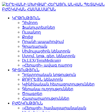
ԿՐԹՈւԹՅՈւՆ
Դիմորդ
Ֆակուլտետներ
Ուսանող
Քոլեջ
Որակի ապահովում
Գրադարան
Սիմուլյացիոն կենտրոն
Ստոմ․ կրթ․ գեր. կենտրոն
Dr.LEX(TerraMedicum)
«Հերացի» ավագ դպրոց
ԳԻՏՈւԹՅՈւՆ
Դոկտորական կրթություն
ՔՈԲՐԵՅՆ կենտրոն
Կլինիկական հետազոտություններ
Գերակա ուղղություններ
Ծրագրեր
Հայտարարություններ
ԲԺՇԿՈւԹՅՈւՆ
«Հերացի» համալսարանական