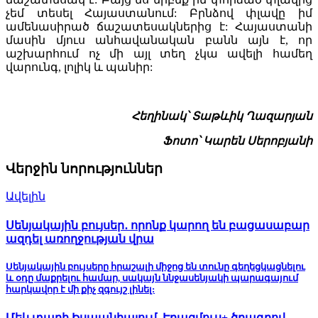
չեմ տեսել Հայաստանում: Բրնձով փլավը իմ
ամենասիրած ճաշատեսակներից է: Հայաստանի
մասին մյուս անհավանական բանն այն է, որ
աշխարհում ոչ մի այլ տեղ չկա ավելի համեղ
վարունգ, լոլիկ և պանիր:
Հեղինակ՝ Տաթևիկ Ղազարյան
Ֆոտո՝ Կարեն Սերոբյանի
Վերջին նորություններ
Ավելին
Սենյակային բույսեր․ որոնք կարող են բացասաբար
ազդել առողջության վրա
Սենյակային բույսերը հրաշալի միջոց են տունը գեղեցկացնելու
և օդը մաքրելու համար, սակայն ննջասենյակի պարագայում
հարկավոր է մի քիչ զգույշ լինել:
Մեկ տարի Իսպանիայում. Էրազմուս+ ծրագրով