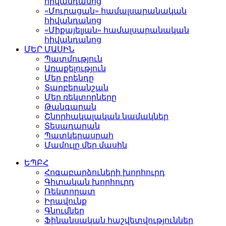
հիվանդանոց
«Մուրացան» համալսարանական
հիվանդանոց
«Միքայելյան» համալսարանական
հիվանդանոց
ՄԵՐ ՄԱՍԻՆ
Պատմություն
Առաքելություն
Մեր բրենդը
Տարբերանշան
Մեր ռեկտորները
Թանգարան
Շնորհակալական նամակներ
Տեսադարան
Պատկերասրահ
Մամուլը մեր մասին
ԵՊԲՀ
Հոգաբարձուների խորհուրդ
Գիտական խորհուրդ
Ռեկտորատ
Իրավունք
Գնումներ
Ֆինանսական հաշվետվություններ