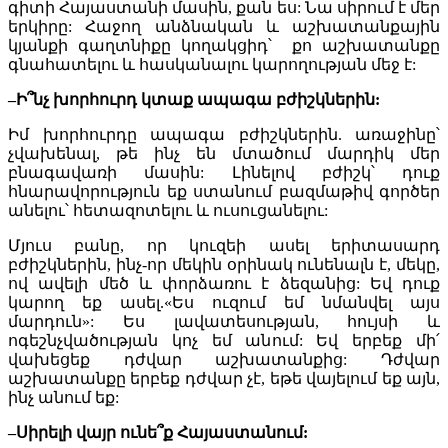
գիտի Հայաստանի մասին, քան ես: Նա սիրում է մեր
երկիրը: Հաջող անձնական և աշխատանքային
կյանքի գաղտնիքը կողակցիդ՝ քո աշխատանքը
գնահատելու և հասկանալու կարողության մեջ է:
–
Ի՞նչ խորհուրդ կտաք ապագա բժիշկներին:
Իմ խորհուրդը ապագա բժիշկներին. առաջինը՝
չվախենալ, թե ինչ են մտածում մարդիկ մեր
բնագավառի մասին: Լինելով բժիշկ՝ դուք
հնարավորություն եք ստանում բազմաթիվ գործեր
անելու՝ հետազոտելու և ուսուցանելու:
Մյուս բանը, որ կուզեի ասել երիտասարդ
բժիշկներին, ինչ-որ մեկին օրինակ ունենալն է, մեկը,
ով ավելի մեծ և փորձառու է ձեզանից: Եվ դուք
կարող եք ասել.«Ես ուզում եմ նմանվել այս
մարդուն»: Ես լավատեսության, հույսի և
ոգեշնչվածության կոչ եմ անում: Եվ երբեք մի՛
վախեցեք դժվար աշխատանքից: Դժվար
աշխատանքը երբեք դժվար չէ, եթե վայելում եք այն,
ինչ անում եք:
–
Սիրելի վայր ունե՞ք Հայաստանում: