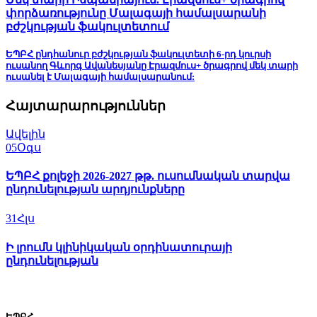
փորձառությունը Մալագայի համալսարանի
բժշկության ֆակուլտետում
ԵՊԲՀ ընդհանուր բժշկության ֆակուլտետի 6-րդ կուրսի
ուսանող Գևորգ Ավանեսյանը Էրազմուս+ ծրագրով մեկ տարի
ուսանել է Մալագայի համալսարանում:
Հայտարարություններ
Ավելին
05
Օգս
ԵՊԲՀ քոլեջի 2026-2027 թթ. ուսումնական տարվա
ընդունելության արդյունքները
31
Հլս
Ի լրումն կլինիկական օրդինատուրայի
ընդունելության
ԵՊԲՀ