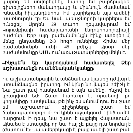
կարող եմ սովորեցնել, կարող եմ բարձրացնել
գիտելիքների մակարդակը և միևնույն ժամանակ
խնամել հիվանդներին: Իմ կարիերան այս ամենի
խառնուրդն էր: Ես նաև առաջնորդի կարիերա եմ
ունեցել: Արդեն 29 տարի ղեկավարում եմ
Կոլումբիայի համալսարանի էնդոկրինոլոգիայի
բաժինը: Երբ այդ բաժանմունքն էինք ստեղծում,
մենք ընդամենը 2-3 հոգի ունեինք: Հիմա մեր
բաժանմունքն ունի 45 բժիշկ: Այսօր մեր
բաժանմունքը ԱՄՆ-ում առաջատարներից մեկն է:
–
Ինչպե՞ս եք կարողանում համատեղել Ձեր
աշխատանքն ու անձնական կյանքը:
Իմ աշխատանքային և անձնական կյանքը դժվար է
առանձնացնել իրարից: Իմ կինը նույնպես բժիշկ է:
Նա շատ լավ հասկանում է այն ամենը, ինչով ես
զբաղվում եմ: Շատ կարևոր է, որպեսզի քո
կողակիցը հասկանա, թե ինչ ես անում դու: Ես շատ
եմ աշխատում գիշերները, շատ եմ
ճանապարհորդում: Իմ կինն աջակցում է ինձ ամեն
հարցում: Ի դեպ, նա շատ է այցելել Հայաստան:
Այնպես է ստացվել, որ նա հայ չէ, բայց դա նորմալ է
(ժպտում է): Նա ամերիկացի է, բայց ավելի շատ բան