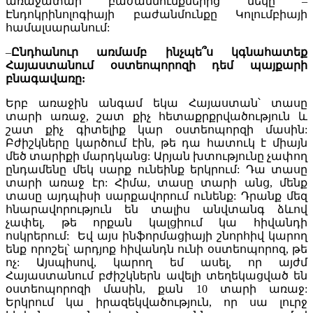
առաջատար բաժանմունքներից մեկը –
Էնդոկրինոլոգիայի բաժանմունքը Կոլումբիայի
համալսարանում:
–
Ընդհանուր առմամբ ինչպե՞ս կգնահատեք
Հայաստանում օստեոպորոզի դեմ պայքարի
բնագավառը:
Երբ առաջին անգամ եկա Հայաստան՝ տասը
տարի առաջ, շատ քիչ հետաքրքրվածություն և
շատ քիչ գիտելիք կար օստեոպորզի մասին:
Բժիշկները կարծում էին, թե դա հատուկ է միայն
մեծ տարիքի մարդկանց: Արյան խտությունը չափող
ընդամենը մեկ սարք ունեինք երկրում: Դա տասը
տարի առաջ էր: Հիմա, տասը տարի անց, մենք
տասը այդպիսի սարքավորում ունենք: Դրանք մեզ
հնարավորություն են տալիս անվտանգ ձևով
չափել, թե որքան կալցիում կա հիվանդի
ոսկրերում: Եվ այս ինֆորմացիայի շնորհիվ կարող
ենք որոշել՝ արդյոք հիվանդն ունի օստեոպորոզ, թե
ոչ: Այսպիսով, կարող եմ ասել, որ այժմ
Հայաստանում բժիշկներն ավելի տեղեկացված են
օստեոպորոզի մասին, քան 10 տարի առաջ:
Երկրում կա իրազեկվածություն, որ սա լուրջ