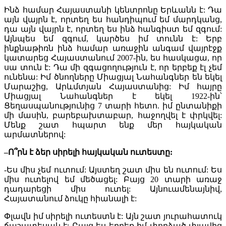
Ինձ համար Հայաստանի կենտրոնը Երևանն է: Դա
այն վայրն է, որտեղ ես հանդիպում եմ մարդկանց,
դա այն վայրն է, որտեղ ես ինձ հանգիստ եմ զգում:
Այնպես եմ զգում, կարծես իմ տունն է: Երբ
ինքնաթիռն ինձ համար առաջին անգամ վայրէջք
կատարեց Հայաստանում 2007-ին, ես հասկացա, որ
սա տուն է: Դա մի զգացողություն է, որ երբեք էլ չեմ
ունենա: Իմ ծնողները Միացյալ Նահանգներ են եկել
Մարաշից, Արևմտյան Հայաստանից: Իմ հայրը
Միացյալ Նահանգներ է եկել 1922-ին՝
Ցեղասպանությունից 7 տարի հետո. իմ ընտանիքի
մի մասին, բարեբախտաբար, հաջողվել է փրկվել:
Մենք շատ հպարտ ենք մեր հայկական
արմատներով:
–
Ո՞րն է ձեր սիրելի հայկական ուտեստը:
-Ես միս չեմ ուտում: Այստեղ շատ միս են ուտում: Ես
միս ուտելով եմ մեծացել: Բայց 20 տարի առաջ
դադարեցի միս ուտել: Այնուամենայնիվ,
Հայատանում ձուկը հիանալի է:
Փլավն իմ սիրելի ուտեստն է: Այն շատ յուրահատուկ
ճաշատեսակ է: Բայց ես երբեք իմ փորձած փլավից