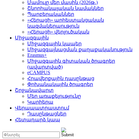
Մամուլը մեր մասին (2026թ․)
Շնորհակալական նամակներ
Պարբերականներ
«Հերացի» արհեստակցական
կազմակերպություն
«Հերացի» վերլուծական
Միջազգային
Միջազգային կապեր
Միջազգայնացման քաղաքականություն
Erasmus+
Միջազգային գիտական ծրագրեր
(ավարտված)
eCAMPUS
Հրավերքային դասընթաց
Փոխանակային ծրագրեր
Շրջանավարտ
Մեր առաքելությունը
Կարիերա
Վերապատրաստում
Դասընթացներ
Հետադարձ կապ