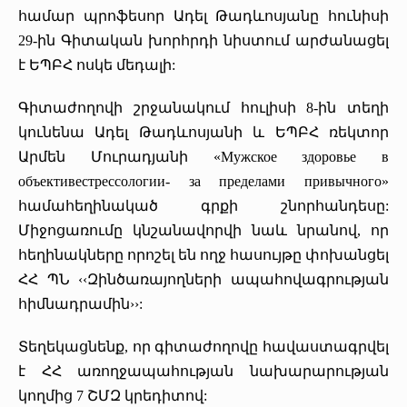
համար պրոֆեսոր Ադել Թադևոսյանը հունիսի
29-ին Գիտական խորհրդի նիստում արժանացել
է ԵՊԲՀ ոսկե մեդալի:
Գիտաժողովի շրջանակում հուլիսի 8-ին տեղի
կունենա Ադել Թադևոսյանի և ԵՊԲՀ ռեկտոր
Արմեն Մուրադյանի «Мужское здоровье в
объективестрессологии- за пределами привычного»
համահեղինակած գրքի շնորհանդեսը:
Միջոցառումը կնշանավորվի նաև նրանով, որ
հեղինակները որոշել են ողջ հասույթը փոխանցել
ՀՀ ՊՆ ‹‹Զինծառայողների ապահովագրության
հիմնադրամին››:
Տեղեկացնենք, որ գիտաժողովը հավաստագրվել
է ՀՀ առողջապահության նախարարության
կողմից 7 ՇՄԶ կրեդիտով: