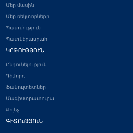
Մեր մասին
Մեր ռեկտորները
Պատմություն
Պատկերասրահ
ԿՐԹՈՒԹՅՈՒՆ
Ընդունելություն
Դիմորդ
Ֆակուլտետներ
Մագիստրատուրա
Քոլեջ
ԳԻՏՈւԹՅՈւՆ