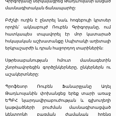
Գրիգորյանը ներկայացրեց Թադևոսյանի անցած
մասնագիտական ճանապարհը:
Բժշկի ուղին է ընտրել նաև հոգեբույի կրտսեր
որդին՝ ակնաբույժ Ռուբեն Գրիգորյանը, ում
հատկապես տպավորել էր մոր կատարած
հսկայական աշխատանքը Սպիտակի աղետալի
երկրաշարժի և դրան հաջորդող տարիներին:
Սթրեսաբանության հմուտ մասնագետին
շնորհավորեցին գործընկերները, ընկերներն ու
աշակերտները:
Պրոֆեսոր Ռուբեն Ֆանարջյանը Ադել
Թադևոսյանին փոխանցեց երեք տարի առաջ
ԵՊԲՀ նյարդավիրաբուժության և գլխուղեղի
կաթվածների բուժման մասնագիտացված
կենտրոնի բացման ժամանակ իրենց