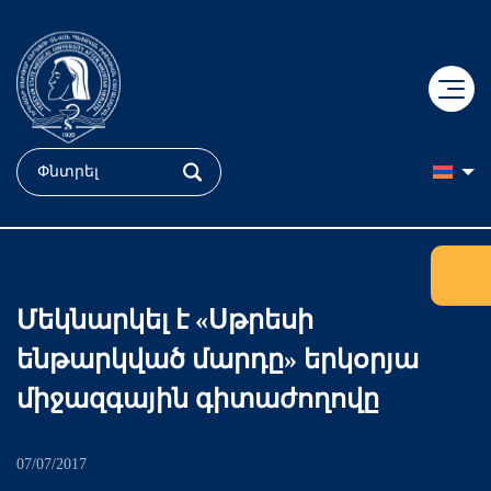
+
ԿՐԹՈւԹՅՈւՆ
+
ԳԻՏՈւԹՅՈւՆ
Դիմորդ
Մեկնարկել է «Սթրեսի
+
ԲԺՇԿՈւԹՅՈւՆ
Դոկտորական կրթություն
Ֆակուլտետներ
ենթարկված մարդը» երկօրյա
+
ՄԵՐ ՄԱՍԻՆ
«Հերացի» համալսարանական հիվանդանոց
ՔՈԲՐԵՅՆ կենտրոն
Ուսանող
միջազգային գիտաժողովը
+
Պատմություն
«Մուրացան» համալսարանական հիվանդանոց
Կլինիկական հետազոտություններ
Քոլեջ
ԵՊԲՀ
07/07/2017