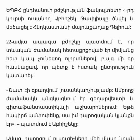
Մամուլը մեր մասին
Պարբերականներ
ԵՊԲՀ ընդհանուր բժշկության ֆակուլտետի 4-րդ
կուրսի ուսանող Աբհիշեկ Թափլիալը ծնվել և
«Հերացի» արհեստակցական կազմակերպություն
մեծացել է Հնդկաստանի մայրաքաղաք Դելիում:
«Հերացի» վերլուծական
22-ամյա ապագա բժիշկը պատմում է, որ
տևական ժամանակ հետաքրքրված էր միմյանց
հետ կապ չունեցող ոլորտներով, բայց մի օր
հասկացավ, որ պետք է հստակ ընտրություն
կատարել:
«Շատ էի զբաղվում լուսանկարչությամբ: Ամբողջ
ժամանակն անցկացնում էր գեղարվեստի և
գիտաֆանտաստիկայի աշխարհներում: Եթե
հակիրճ ամփոփենք, սա իմ դպրոցական կյանքն
էր», – պատմում է Աբհիշեկը:
Ավագ դպրոցում ուսուցիչների մեծ մասը նրան