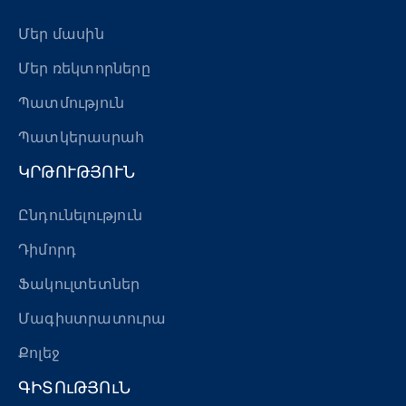
Մեր մասին
Մեր ռեկտորները
Պատմություն
Պատկերասրահ
ԿՐԹՈՒԹՅՈՒՆ
Ընդունելություն
Դիմորդ
Ֆակուլտետներ
Մագիստրատուրա
Քոլեջ
ԳԻՏՈւԹՅՈւՆ