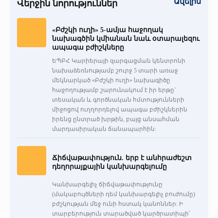
Ավելին
Վերջին նորություններ
«Բժշկի ուղի» 5-ամյա հաջողակ
նախագծին կմիանան նաև օտարալեզու
ապագա բժիշկները
ԵՊԲՀ Կարիերայի զարգացման կենտրոնի
նախաձեռնությամբ շուրջ 5 տարի առաջ
մեկնարկած «Բժշկի ուղի» նախագիծը
հաջողությամբ շարունակում է իր երթը`
տեսական և գործնական հմտությունների
միջոցով ուղղորդելով ապագա բժիշկներին
իրենց ընտրած խրթին, բայց անսահման
մարդասիրական ճանապարհին:
Ճիճվաթափություն. երբ է անհրաժեշտ
դեղորայքային կանխարգելումը
Կանխարգելիչ ճիճվաթափությունը
(մակաբույծների դեմ կանխարգելիչ բուժումը)
բժշկության մեջ ունի հստակ կանոններ: Ի
տարբերություն տարածված կարծրատիպի՝