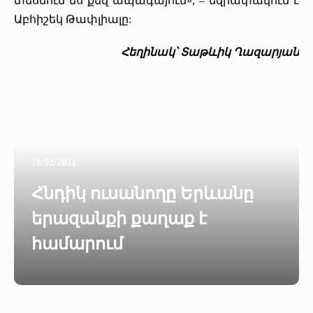
տեսնում ես քեզ ապագայում», – եզրափակում է
Աբհիշեկ Թափլիալը:
Հեղինակ՝ Տաթևիկ Ղազարյան
18/02/2021
Հնդիկ ուսանողը Երևանը
երազանքի քաղաք է
համարում