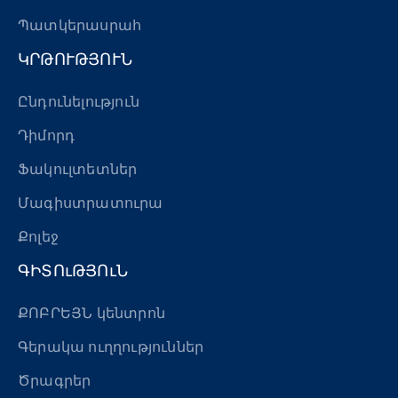
Պատկերասրահ
ԿՐԹՈՒԹՅՈՒՆ
Ընդունելություն
Դիմորդ
Ֆակուլտետներ
Մագիստրատուրա
Քոլեջ
ԳԻՏՈւԹՅՈւՆ
ՔՈԲՐԵՅՆ կենտրոն
Գերակա ուղղություններ
Ծրագրեր