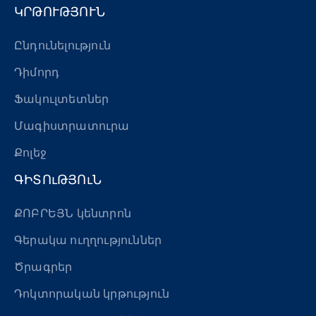
ԿՐԹՈՒԹՅՈՒՆ
Ընդունելություն
Դիմորդ
Ֆակուլտետներ
Մագիստրատուրա
Քոլեջ
ԳԻՏՈւԹՅՈւՆ
ՔՈԲՐԵՅՆ կենտրոն
Գերակա ուղղություններ
Ծրագրեր
Դոկտորական կրթություն