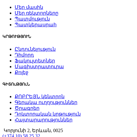
Մեր մասին
Մեր ռեկտորները
Պատմություն
Պատկերասրահ
ԿՐԹՈՒԹՅՈՒՆ
Ընդունելություն
Դիմորդ
Ֆակուլտետներ
Մագիստրատուրա
Քոլեջ
ԳԻՏՈւԹՅՈւՆ
ՔՈԲՐԵՅՆ կենտրոն
Գերակա ուղղություններ
Ծրագրեր
Դոկտորական կրթություն
Հայտարարություններ
Կորյունի 2, Երևան, 0025
(+374 10) 58 25 32