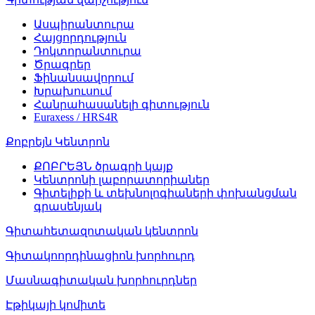
Ասպիրանտուրա
Հայցորդություն
Դոկտորանտուրա
Ծրագրեր
Ֆինանսավորում
Խրախուսում
Հանրահասանելի գիտություն
Euraxess / HRS4R
Քոբրեյն Կենտրոն
ՔՈԲՐԵՅՆ ծրագրի կայք
Կենտրոնի լաբորատորիաներ
Գիտելիքի և տեխնոլոգիաների փոխանցման
գրասենյակ
Գիտահետազոտական կենտրոն
Գիտակոորդինացիոն խորհուրդ
Մասնագիտական խորհուրդներ
Էթիկայի կոմիտե