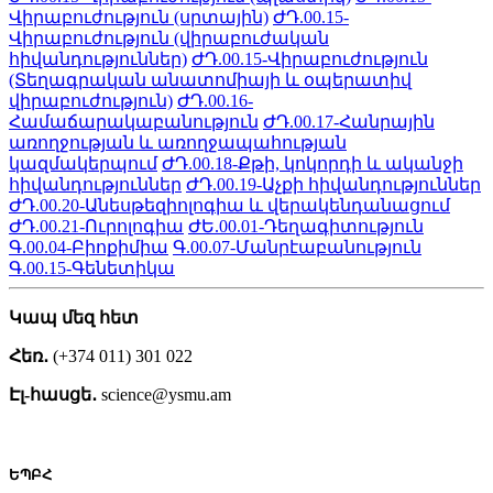
Վիրաբուժություն (սրտային)
ԺԴ.00.15-
Վիրաբուժություն (վիրաբուժական
հիվանդություններ)
ԺԴ.00.15-Վիրաբուժություն
(Տեղագրական անատոմիայի և օպերատիվ
վիրաբուժություն)
ԺԴ.00.16-
Համաճարակաբանություն
ԺԴ.00.17-Հանրային
առողջության և առողջապահության
կազմակերպում
ԺԴ.00.18-Քթի, կոկորդի և ականջի
հիվանդություններ
ԺԴ.00.19-Աչքի հիվանդություններ
ԺԴ.00.20-Անեսթեզիոլոգիա և վերակենդանացում
ԺԴ.00.21-Ուրոլոգիա
ԺԵ.00.01-Դեղագիտություն
Գ.00.04-Բիոքիմիա
Գ.00.07-Մանրէաբանություն
Գ.00.15-Գենետիկա
Կապ մեզ հետ
Հեռ․
(+374 011) 301 022
Էլ-հասցե․
science@ysmu.am
ԵՊԲՀ