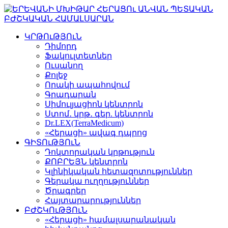
ԿՐԹՈւԹՅՈւՆ
Դիմորդ
Ֆակուլտետներ
Ուսանող
Քոլեջ
Որակի ապահովում
Գրադարան
Սիմուլյացիոն կենտրոն
Ստոմ․ կրթ․ գեր. կենտրոն
Dr.LEX(TerraMedicum)
«Հերացի» ավագ դպրոց
ԳԻՏՈւԹՅՈւՆ
Դոկտորական կրթություն
ՔՈԲՐԵՅՆ կենտրոն
Կլինիկական հետազոտություններ
Գերակա ուղղություններ
Ծրագրեր
Հայտարարություններ
ԲԺՇԿՈւԹՅՈւՆ
«Հերացի» համալսարանական