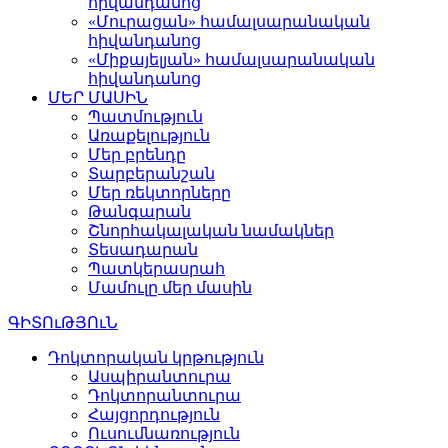
հիվանդանոց
«Մուրացան» համալսարանական
հիվանդանոց
«Միքայելյան» համալսարանական
հիվանդանոց
ՄԵՐ ՄԱՍԻՆ
Պատմություն
Առաքելություն
Մեր բրենդը
Տարբերանշան
Մեր ռեկտորները
Թանգարան
Շնորհակալական նամակներ
Տեսադարան
Պատկերասրահ
Մամուլը մեր մասին
ԳԻՏՈւԹՅՈւՆ
Դոկտորական կրթություն
Ասպիրանտուրա
Դոկտորանտուրա
Հայցորդություն
Ուսումնառություն