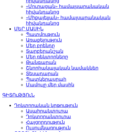
հիվանդանոց
«Մուրացան» համալսարանական
հիվանդանոց
«Միքայելյան» համալսարանական
հիվանդանոց
ՄԵՐ ՄԱՍԻՆ
Պատմություն
Առաքելություն
Մեր բրենդը
Տարբերանշան
Մեր ռեկտորները
Թանգարան
Շնորհակալական նամակներ
Տեսադարան
Պատկերասրահ
Մամուլը մեր մասին
ԳԻՏՈւԹՅՈւՆ
Դոկտորական կրթություն
Ասպիրանտուրա
Դոկտորանտուրա
Հայցորդություն
Ուսումնառություն