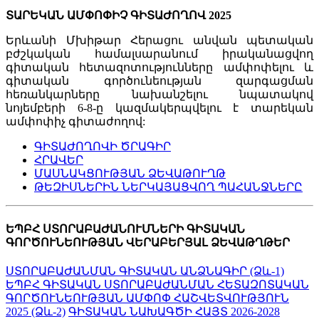
ՏԱՐԵԿԱՆ ԱՄՓՈՓԻՉ ԳԻՏԱԺՈՂՈՎ 2025
Երևանի Մխիթար Հերացու անվան պետական
բժշկական համալսարանում իրականացվող
գիտական հետազոտությունները ամփոփելու և
գիտական գործունեության զարգացման
հեռանկարները նախանշելու նպատակով
նոյեմբերի 6-8-ը կազմակերպվելու է տարեկան
ամփոփիչ գիտաժողով:
ԳԻՏԱԺՈՂՈՎԻ ԾՐԱԳԻՐ
ՀՐԱՎԵՐ
ՄԱՍՆԱԿՑՈՒԹՅԱՆ ՁԵՎԱԹՈՒՂԹ
ԹԵԶԻՍՆԵՐԻՆ ՆԵՐԿԱՅԱՑՎՈՂ ՊԱՀԱՆՋՆԵՐԸ
ԵՊԲՀ ՍՏՈՐԱԲԱԺԱՆՈՒՄՆԵՐԻ ԳԻՏԱԿԱՆ
ԳՈՐԾՈՒՆԵՈՒԹՅԱՆ ՎԵՐԱԲԵՐՅԱԼ ՁԵՎԱԹՂԹԵՐ
ՍՏՈՐԱԲԱԺԱՆՄԱՆ ԳԻՏԱԿԱՆ ԱՆՁՆԱԳԻՐ (Ձև-1)
ԵՊԲՀ ԳԻՏԱԿԱՆ ՍՏՈՐԱԲԱԺԱՆՄԱՆ ՀԵՏԱԶՈՏԱԿԱՆ
ԳՈՐԾՈՒՆԵՈՒԹՅԱՆ ԱՄՓՈՓ ՀԱՇՎԵՏՎՈՒԹՅՈՒՆ
2025 (Ձև-2)
ԳԻՏԱԿԱՆ ՆԱԽԱԳԾԻ ՀԱՅՏ 2026-2028