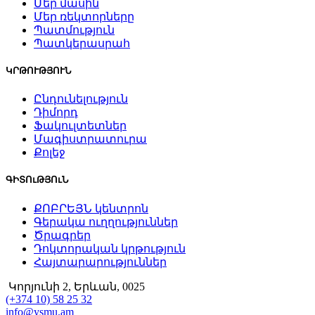
Մեր մասին
Մեր ռեկտորները
Պատմություն
Պատկերասրահ
ԿՐԹՈՒԹՅՈՒՆ
Ընդունելություն
Դիմորդ
Ֆակուլտետներ
Մագիստրատուրա
Քոլեջ
ԳԻՏՈւԹՅՈւՆ
ՔՈԲՐԵՅՆ կենտրոն
Գերակա ուղղություններ
Ծրագրեր
Դոկտորական կրթություն
Հայտարարություններ
Կորյունի 2, Երևան, 0025
(+374 10) 58 25 32
info@ysmu.am