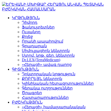
ԿՐԹՈւԹՅՈւՆ
Դիմորդ
Ֆակուլտետներ
Ուսանող
Քոլեջ
Որակի ապահովում
Գրադարան
Սիմուլյացիոն կենտրոն
Ստոմ․ կրթ․ գեր. կենտրոն
Dr.LEX(TerraMedicum)
«Հերացի» ավագ դպրոց
ԳԻՏՈւԹՅՈւՆ
Դոկտորական կրթություն
ՔՈԲՐԵՅՆ կենտրոն
Կլինիկական հետազոտություններ
Գերակա ուղղություններ
Ծրագրեր
Հայտարարություններ
ԲԺՇԿՈւԹՅՈւՆ
«Հերացի» համալսարանական