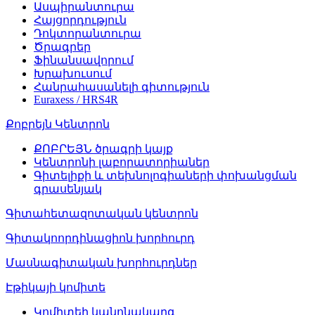
Ասպիրանտուրա
Հայցորդություն
Դոկտորանտուրա
Ծրագրեր
Ֆինանսավորում
Խրախուսում
Հանրահասանելի գիտություն
Euraxess / HRS4R
Քոբրեյն Կենտրոն
ՔՈԲՐԵՅՆ ծրագրի կայք
Կենտրոնի լաբորատորիաներ
Գիտելիքի և տեխնոլոգիաների փոխանցման
գրասենյակ
Գիտահետազոտական կենտրոն
Գիտակոորդինացիոն խորհուրդ
Մասնագիտական խորհուրդներ
Էթիկայի կոմիտե
Կոմիտեի կանոնակարգ