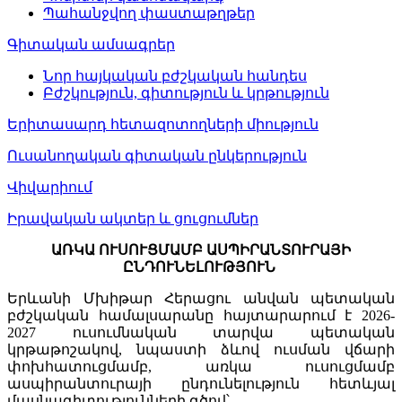
Պահանջվող փաստաթղթեր
Գիտական ամսագրեր
Նոր հայկական բժշկական հանդես
Բժշկություն, գիտություն և կրթություն
Երիտասարդ հետազոտողների միություն
Ուսանողական գիտական ընկերություն
Վիվարիում
Իրավական ակտեր և ցուցումներ
ԱՌԿԱ ՈՒՍՈՒՑՄԱՄԲ ԱՍՊԻՐԱՆՏՈՒՐԱՅԻ
ԸՆԴՈՒՆԵԼՈՒԹՅՈՒՆ
Երևանի Մխիթար Հերացու անվան պետական
բժշկական համալսարանը հայտարարում է 2026-
2027 ուսումնական տարվա պետական
կրթաթոշակով, նպաստի ձևով ուսման վճարի
փոխհատուցմամբ, առկա ուսուցմամբ
ասպիրանտուրայի ընդունելություն հետևյալ
մասնագիտությունների գծով՝