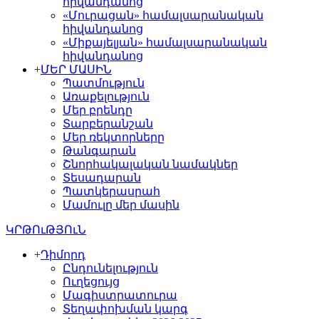
հիվանդանոց
«Մուրացան» համալսարանական
հիվանդանոց
«Միքայելյան» համալսարանական
հիվանդանոց
+
ՄԵՐ ՄԱՍԻՆ
Պատմություն
Առաքելություն
Մեր բրենդը
Տարբերանշան
Մեր ռեկտորները
Թանգարան
Շնորհակալական նամակներ
Տեսադարան
Պատկերասրահ
Մամուլը մեր մասին
ԿՐԹՈւԹՅՈւՆ
+
Դիմորդ
Ընդունելություն
Ուղեցույց
Մագիստրատուրա
Տեղափոխման կարգ