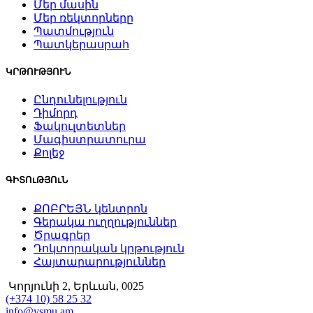
Մեր մասին
Մեր ռեկտորները
Պատմություն
Պատկերասրահ
ԿՐԹՈՒԹՅՈՒՆ
Ընդունելություն
Դիմորդ
Ֆակուլտետներ
Մագիստրատուրա
Քոլեջ
ԳԻՏՈւԹՅՈւՆ
ՔՈԲՐԵՅՆ կենտրոն
Գերակա ուղղություններ
Ծրագրեր
Դոկտորական կրթություն
Հայտարարություններ
Կորյունի 2, Երևան, 0025
(+374 10) 58 25 32
info@ysmu.am