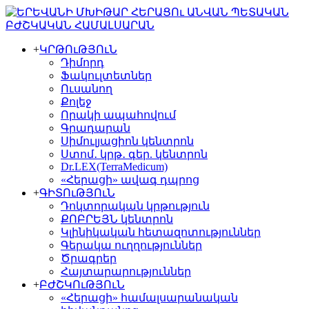
+
ԿՐԹՈւԹՅՈւՆ
Դիմորդ
Ֆակուլտետներ
Ուսանող
Քոլեջ
Որակի ապահովում
Գրադարան
Սիմուլյացիոն կենտրոն
Ստոմ․ կրթ․ գեր. կենտրոն
Dr.LEX(TerraMedicum)
«Հերացի» ավագ դպրոց
+
ԳԻՏՈւԹՅՈւՆ
Դոկտորական կրթություն
ՔՈԲՐԵՅՆ կենտրոն
Կլինիկական հետազոտություններ
Գերակա ուղղություններ
Ծրագրեր
Հայտարարություններ
+
ԲԺՇԿՈւԹՅՈւՆ
«Հերացի» համալսարանական