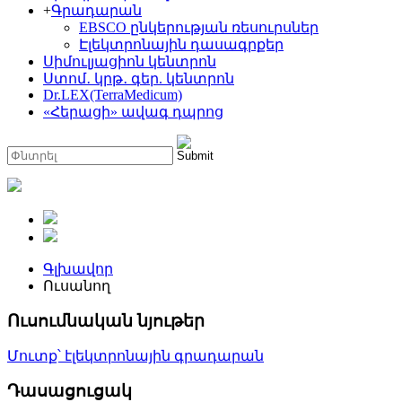
+
Գրադարան
EBSCO ընկերության ռեսուրսներ
Էլեկտրոնային դասագրքեր
Սիմուլյացիոն կենտրոն
Ստոմ․ կրթ․ գեր. կենտրոն
Dr.LEX(TerraMedicum)
«Հերացի» ավագ դպրոց
Գլխավոր
Ուսանող
Ուսումնական նյութեր
Մուտք՝ էլեկտրոնային գրադարան
Դասացուցակ