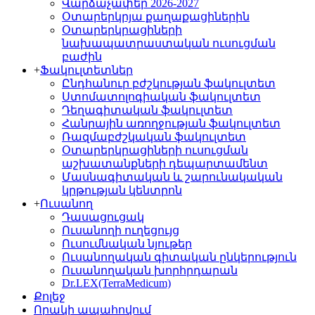
Վարձաչափեր 2026-2027
Օտարերկրյա քաղաքացիներին
Օտարերկրացիների
նախապատրաստական ուսուցման
բաժին
+
Ֆակուլտետներ
Ընդհանուր բժշկության ֆակուլտետ
Ստոմատոլոգիական ֆակուլտետ
Դեղագիտական ֆակուլտետ
Հանրային առողջության ֆակուլտետ
Ռազմաբժշկական ֆակուլտետ
Օտարերկրացիների ուսուցման
աշխատանքների դեպարտամենտ
Մասնագիտական և շարունակական
կրթության կենտրոն
+
Ուսանող
Դասացուցակ
Ուսանողի ուղեցույց
Ուսումնական նյութեր
Ուսանողական գիտական ընկերություն
Ուսանողական խորհրդարան
Dr.LEX(TerraMedicum)
Քոլեջ
Որակի ապահովում