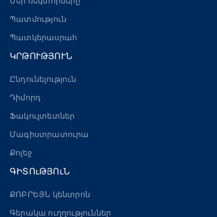
Մեր ռեկտորները
Պատմություն
Պատկերասրահ
ԿՐԹՈՒԹՅՈՒՆ
Ընդունելություն
Դիմորդ
Ֆակուլտետներ
Մագիստրատուրա
Քոլեջ
ԳԻՏՈւԹՅՈւՆ
ՔՈԲՐԵՅՆ կենտրոն
Գերակա ուղղություններ