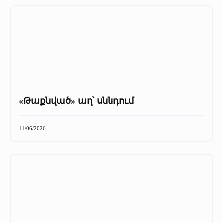
«Թաքնված» աղ՝ սննդում
11/06/2026