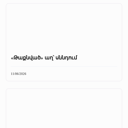
«Թաքնված» աղ՝ սննդում
11/06/2026