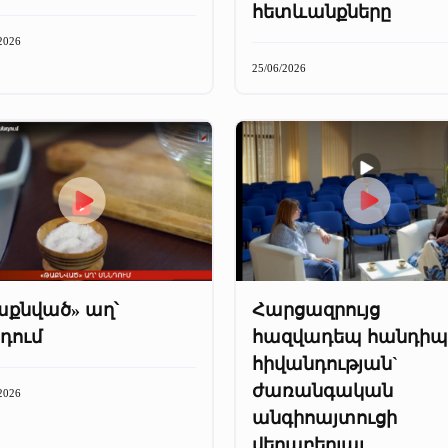
հետևանքները
2026
25/06/2026
աքնված» աղ՝
Հարցազրույց
դում
հազվադեպ հանդիպ
հիվանդության`
ժառանգական
2026
անգիոայտուցի
վերաբերյալ