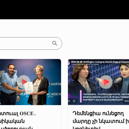
րտուալ OSCE․
Դեմենցիա ունեցող
ինիկական
մարդը չի նկատում ի
ածողության
կոգնիտիվ