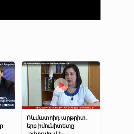
Ռևմատոիդ արթրիտ.
ր
երբ իմունիտետը
«շփոթվում է»