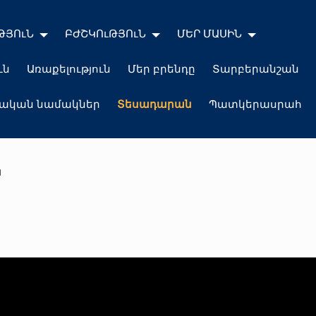
ԹՅՈւՆ
ԲԺՇԿՈւԹՅՈւՆ
ՄԵՐ ՄԱՍԻՆ
ւն
Առաքելություն
Մեր բրենդը
Տարբերանշան
լական նամակներ
Տեսադարան
Պատկերասրահ
ն