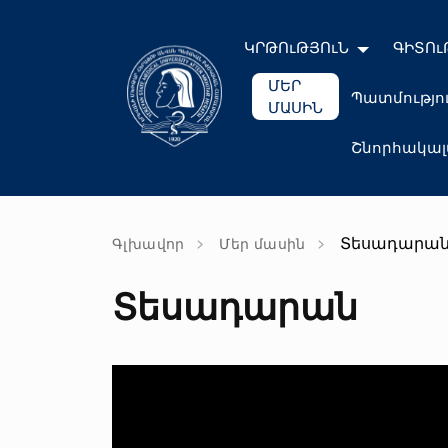
ԿՐԹՈւԹՅՈւՆ
ԳԻՏՈւ
ՄԵՐ
Պատմությո
ՄԱՍԻՆ
Շնորհակա
Տեսադարա
Գլխավոր
Մեր մասին
Տեսադարան