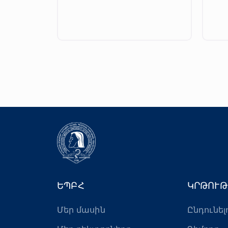
ԵՊԲՀ
ԿՐԹՈՒԹ
Մեր մասին
Ընդունել