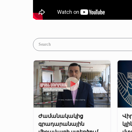
Ժամանակակից
Վի
գրադարանային
կլ
միջավայրի ստեղծում
մտ