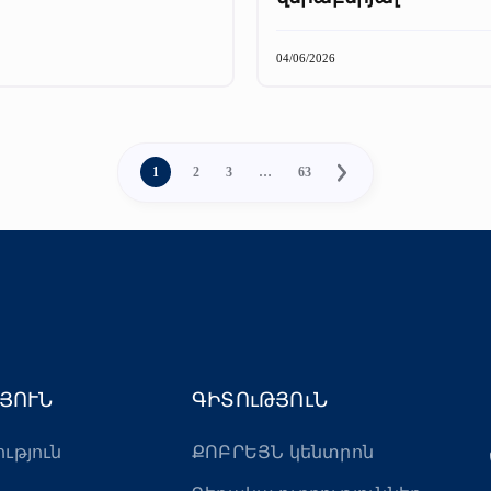
04/06/2026
1
2
3
…
63
ՅՈՒՆ
ԳԻՏՈւԹՅՈւՆ
ություն
ՔՈԲՐԵՅՆ կենտրոն