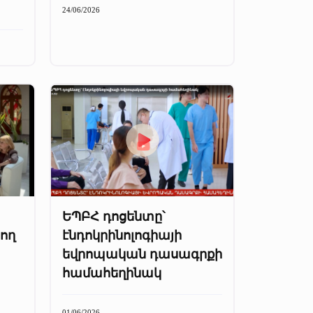
24/06/2026
ԵՊԲՀ դոցենտը՝
ող
էնդոկրինոլոգիայի
եվրոպական դասագրքի
համահեղինակ
01/06/2026