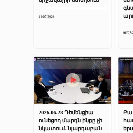
գն
ար
14/07/2026
06/07/
2026.06.28 Դեմենցիա
Բա
ունեցող մարդն ինքը չի
համ
նկատում. նյարդաբան
եր