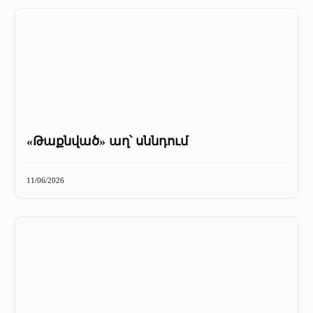
«Թաքնված» աղ՝ սննդում
11/06/2026