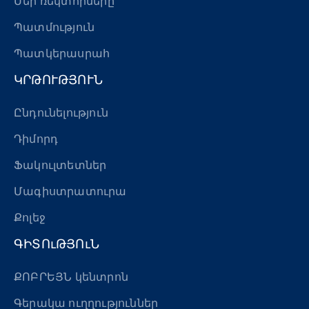
Մեր ռեկտորները
Պատմություն
Պատկերասրահ
ԿՐԹՈՒԹՅՈՒՆ
Ընդունելություն
Դիմորդ
Ֆակուլտետներ
Մագիստրատուրա
Քոլեջ
ԳԻՏՈւԹՅՈւՆ
ՔՈԲՐԵՅՆ կենտրոն
Գերակա ուղղություններ