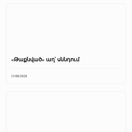
«Թաքնված» աղ՝ սննդում
11/06/2026