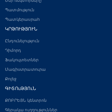
Մեր ռեկտորները
Պատմություն
Պատկերասրահ
ԿՐԹՈՒԹՅՈՒՆ
Ընդունելություն
Դիմորդ
Ֆակուլտետներ
Մագիստրատուրա
Քոլեջ
ԳԻՏՈւԹՅՈւՆ
ՔՈԲՐԵՅՆ կենտրոն
Գերակա ուղղություններ