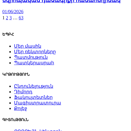
եվրոպական դասագրքի համահեղինակ
01/06/2026
1
2
3
…
63
ԵՊԲՀ
Մեր մասին
Մեր ռեկտորները
Պատմություն
Պատկերասրահ
ԿՐԹՈՒԹՅՈՒՆ
Ընդունելություն
Դիմորդ
Ֆակուլտետներ
Մագիստրատուրա
Քոլեջ
ԳԻՏՈւԹՅՈւՆ