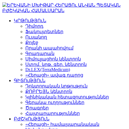
ԿՐԹՈւԹՅՈւՆ
Դիմորդ
Ֆակուլտետներ
Ուսանող
Քոլեջ
Որակի ապահովում
Գրադարան
Սիմուլյացիոն կենտրոն
Ստոմ․ կրթ․ գեր. կենտրոն
Dr.LEX(TerraMedicum)
«Հերացի» ավագ դպրոց
ԳԻՏՈւԹՅՈւՆ
Դոկտորական կրթություն
ՔՈԲՐԵՅՆ կենտրոն
Կլինիկական հետազոտություններ
Գերակա ուղղություններ
Ծրագրեր
Հայտարարություններ
ԲԺՇԿՈւԹՅՈւՆ
«Հերացի» համալսարանական