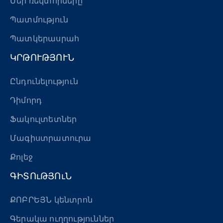
Մեր ռեկտորները
Պատմություն
Պատկերասրահ
ԿՐԹՈՒԹՅՈՒՆ
Ընդունելություն
Դիմորդ
Ֆակուլտետներ
Մագիստրատուրա
Քոլեջ
ԳԻՏՈւԹՅՈւՆ
ՔՈԲՐԵՅՆ կենտրոն
Գերակա ուղղություններ