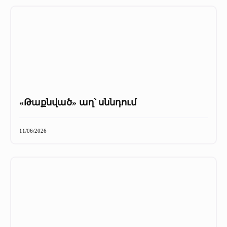
«Թաքնված» աղ՝ սննդում
11/06/2026