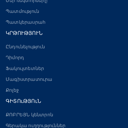
Մեր ռեկտորները
Պատմություն
Պատկերասրահ
ԿՐԹՈՒԹՅՈՒՆ
Ընդունելություն
Դիմորդ
Ֆակուլտետներ
Մագիստրատուրա
Քոլեջ
ԳԻՏՈւԹՅՈւՆ
ՔՈԲՐԵՅՆ կենտրոն
Գերակա ուղղություններ