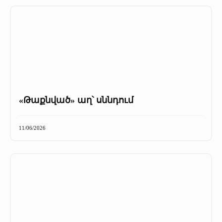
«Թաքնված» աղ՝ սննդում
11/06/2026