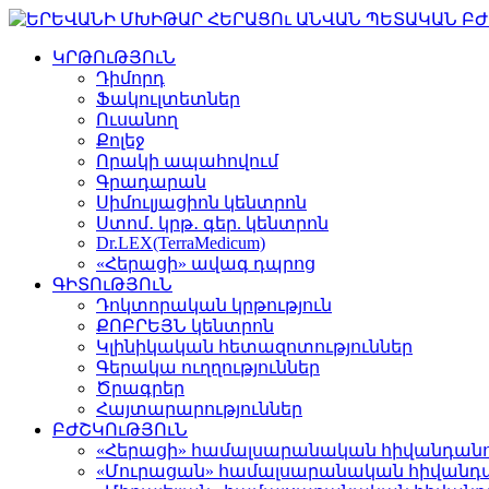
ԿՐԹՈւԹՅՈւՆ
Դիմորդ
Ֆակուլտետներ
Ուսանող
Քոլեջ
Որակի ապահովում
Գրադարան
Սիմուլյացիոն կենտրոն
Ստոմ․ կրթ․ գեր. կենտրոն
Dr.LEX(TerraMedicum)
«Հերացի» ավագ դպրոց
ԳԻՏՈւԹՅՈւՆ
Դոկտորական կրթություն
ՔՈԲՐԵՅՆ կենտրոն
Կլինիկական հետազոտություններ
Գերակա ուղղություններ
Ծրագրեր
Հայտարարություններ
ԲԺՇԿՈւԹՅՈւՆ
«Հերացի» համալսարանական հիվանդան
«Մուրացան» համալսարանական հիվանդ