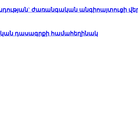
դության` ժառանգական անգիոայտուցի վե
պական դասագրքի համահեղինակ