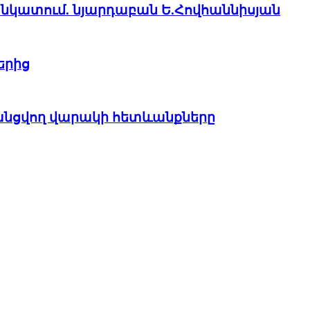
չի նկատում. նյարդաբան Ե.Հովհաննիսյան
երից
խանցվող վարակի հետևանքները