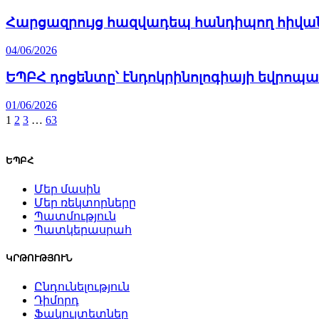
Հարցազրույց հազվադեպ հանդիպող հիվան
04/06/2026
ԵՊԲՀ դոցենտը՝ էնդոկրինոլոգիայի եվրո
01/06/2026
1
2
3
…
63
ԵՊԲՀ
Մեր մասին
Մեր ռեկտորները
Պատմություն
Պատկերասրահ
ԿՐԹՈՒԹՅՈՒՆ
Ընդունելություն
Դիմորդ
Ֆակուլտետներ