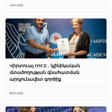
+
Մամուլը մեր մասին
14/07/2026
Մամուլը մեր մասին (2025 թ․)
Մամուլը մեր մասին (2023-2024 թթ)
Վիրտուալ OSCE․ կլինիկական
մտածողության գնահատման
արդյունավետ գործիք
06/07/2026