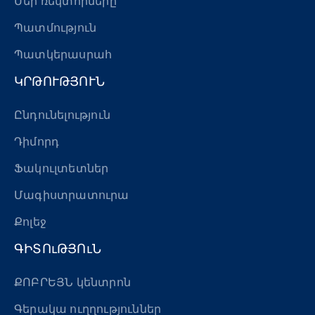
Մեր ռեկտորները
Պատմություն
Պատկերասրահ
ԿՐԹՈՒԹՅՈՒՆ
Ընդունելություն
Դիմորդ
Ֆակուլտետներ
Մագիստրատուրա
Քոլեջ
ԳԻՏՈւԹՅՈւՆ
ՔՈԲՐԵՅՆ կենտրոն
Գերակա ուղղություններ