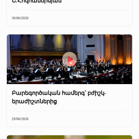
Ե.Հովհաննիսյան
30/06/2026
Բարեգործական համերգ՝ բժիշկ-
երաժիշտներից
29/06/2026