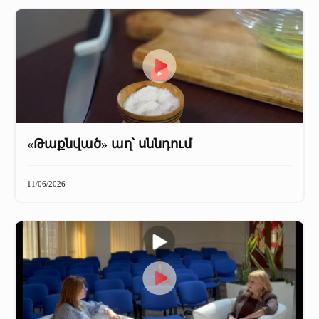
«Թաքնված» աղ՝ սննդում
11/06/2026