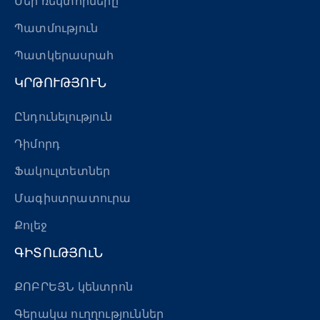
Մեր ռեկտորները
Պատմություն
Պատկերասրահ
ԿՐԹՈՒԹՅՈՒՆ
Ընդունելություն
Դիմորդ
Ֆակուլտետներ
Մագիստրատուրա
Քոլեջ
ԳԻՏՈւԹՅՈւՆ
ՔՈԲՐԵՅՆ կենտրոն
Գերակա ուղղություններ