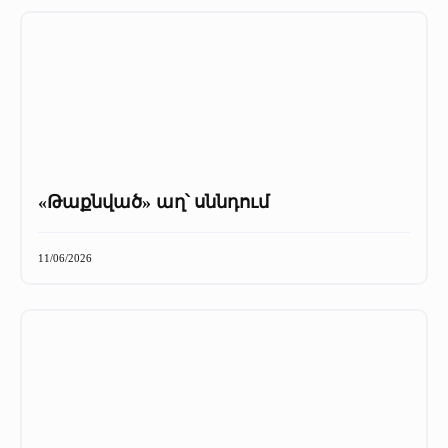
«Թաքնված» աղ՝ սննդում
11/06/2026