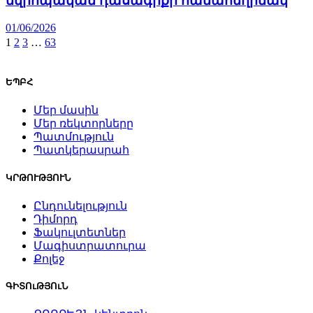
եվրոպական դասագրքի համահեղինակ
01/06/2026
1
2
3
…
63
ԵՊԲՀ
Մեր մասին
Մեր ռեկտորները
Պատմություն
Պատկերասրահ
ԿՐԹՈՒԹՅՈՒՆ
Ընդունելություն
Դիմորդ
Ֆակուլտետներ
Մագիստրատուրա
Քոլեջ
ԳԻՏՈւԹՅՈւՆ