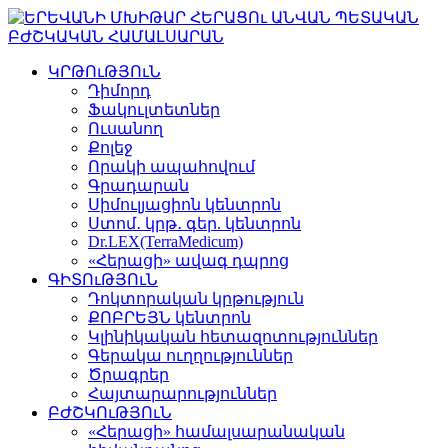
ԿՐԹՈւԹՅՈւՆ
Դիմորդ
Ֆակուլտետներ
Ուսանող
Քոլեջ
Որակի ապահովում
Գրադարան
Սիմուլյացիոն կենտրոն
Ստոմ․ կրթ․ գեր. կենտրոն
Dr.LEX(TerraMedicum)
«Հերացի» ավագ դպրոց
ԳԻՏՈւԹՅՈւՆ
Դոկտորական կրթություն
ՔՈԲՐԵՅՆ կենտրոն
Կլինիկական հետազոտություններ
Գերակա ուղղություններ
Ծրագրեր
Հայտարարություններ
ԲԺՇԿՈւԹՅՈւՆ
«Հերացի» համալսարանական