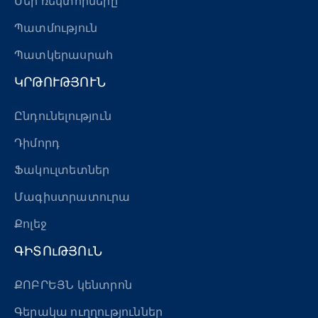
Մեր ռեկտորները
Պատմություն
Պատկերասրահ
ԿՐԹՈՒԹՅՈՒՆ
Ընդունելություն
Դիմորդ
Ֆակուլտետներ
Մագիստրատուրա
Քոլեջ
ԳԻՏՈւԹՅՈւՆ
ՔՈԲՐԵՅՆ կենտրոն
Գերակա ուղղություններ