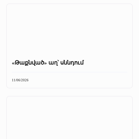
«Թաքնված» աղ՝ սննդում
11/06/2026