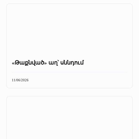
«Թաքնված» աղ՝ սննդում
11/06/2026