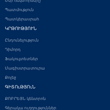
Մեր ռեկտորները
Պատմություն
Պատկերասրահ
ԿՐԹՈՒԹՅՈՒՆ
Ընդունելություն
Դիմորդ
Ֆակուլտետներ
Մագիստրատուրա
Քոլեջ
ԳԻՏՈւԹՅՈւՆ
ՔՈԲՐԵՅՆ կենտրոն
Գերակա ուղղություններ