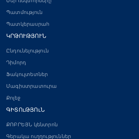
Մեր ռեկտորները
Պատմություն
Պատկերասրահ
ԿՐԹՈՒԹՅՈՒՆ
Ընդունելություն
Դիմորդ
Ֆակուլտետներ
Մագիստրատուրա
Քոլեջ
ԳԻՏՈւԹՅՈւՆ
ՔՈԲՐԵՅՆ կենտրոն
Գերակա ուղղություններ