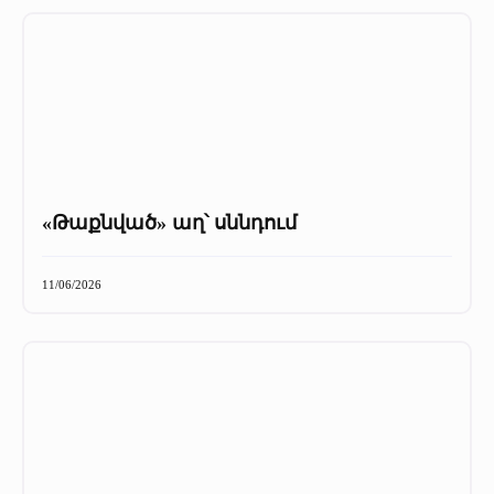
«Թաքնված» աղ՝ սննդում
11/06/2026