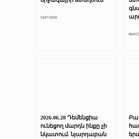
գն
ար
14/07/2026
06/07/
2026.06.28 Դեմենցիա
Բա
ունեցող մարդն ինքը չի
համ
նկատում. նյարդաբան
եր