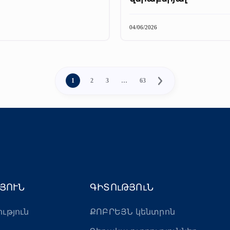
04/06/2026
1
2
3
…
63
ՅՈՒՆ
ԳԻՏՈւԹՅՈւՆ
ություն
ՔՈԲՐԵՅՆ կենտրոն