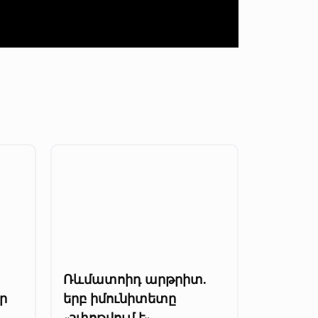
Ռևմատոիդ արթրիտ.
ր
երբ իմունիտետը
«շփոթվում է»