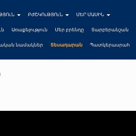
ԹՅՈւՆ
ԲԺՇԿՈւԹՅՈւՆ
ՄԵՐ ՄԱՍԻՆ
ւն
Առաքելություն
Մեր բրենդը
Տարբերանշան
լական նամակներ
Տեսադարան
Պատկերասրահ
ն