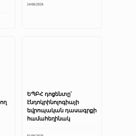
24/06/2026
ԵՊԲՀ դոցենտը՝
ող
էնդոկրինոլոգիայի
եվրոպական դասագրքի
համահեղինակ
01/06/2026