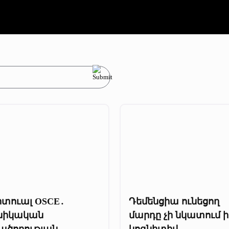
րտուալ OSCE․
Դեմենցիա ունեցող
ինիկական
մարդը չի նկատում ի
ածողության
կոգնիտիվ