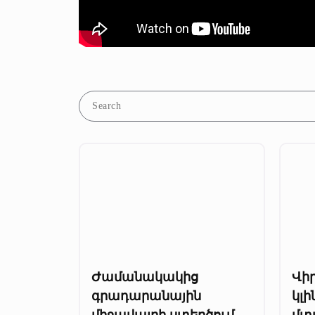
Ժամանակակից
Վի
գրադարանային
կլ
միջավայրի ստեղծում
մտ