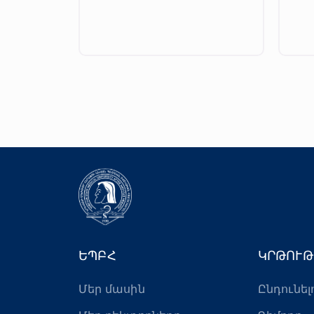
ԵՊԲՀ
ԿՐԹՈՒԹ
Մեր մասին
Ընդունել