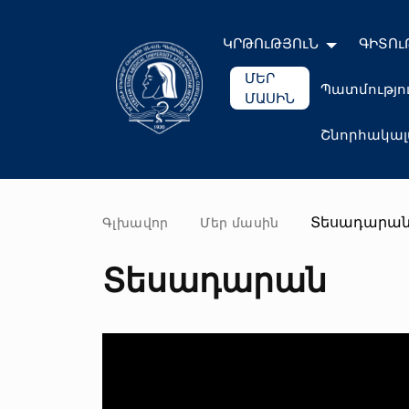
ԿՐԹՈւԹՅՈւՆ
ԳԻՏՈւ
ՄԵՐ
Պատմությո
ՄԱՍԻՆ
Շնորհակա
Տեսադարա
Գլխավոր
Մեր մասին
Տեսադարան