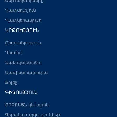
Մեր ռեկտորները
Պատմություն
Պատկերասրահ
ԿՐԹՈՒԹՅՈՒՆ
Ընդունելություն
Դիմորդ
Ֆակուլտետներ
Մագիստրատուրա
Քոլեջ
ԳԻՏՈւԹՅՈւՆ
ՔՈԲՐԵՅՆ կենտրոն
Գերակա ուղղություններ