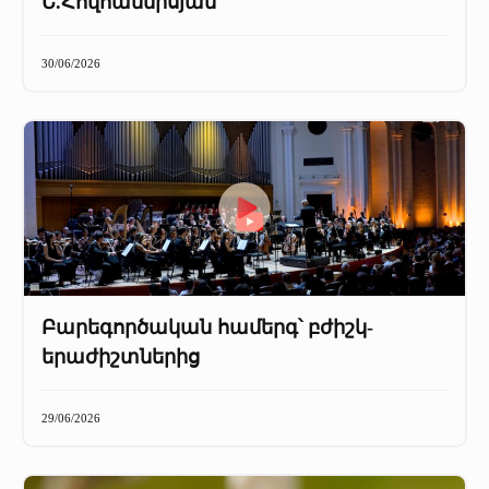
Ե.Հովհաննիսյան
30/06/2026
Բարեգործական համերգ՝ բժիշկ-
երաժիշտներից
29/06/2026