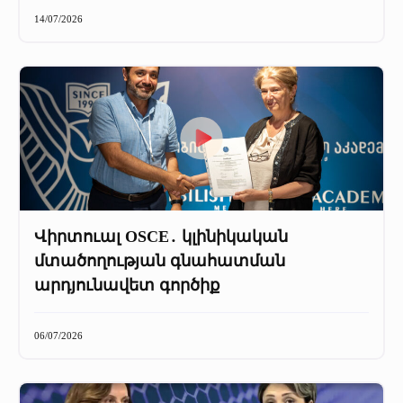
+
Մամուլը մեր մասին
14/07/2026
Մամուլը մեր մասին (2025 թ․)
Մամուլը մեր մասին (2023-2024 թթ)
Վիրտուալ OSCE․ կլինիկական
մտածողության գնահատման
արդյունավետ գործիք
06/07/2026