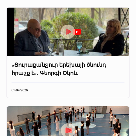
«Յուրաքանչյուր երեխայի ծնունդ
հրաշք է». Գեորգի Օկոև
07/04/2026