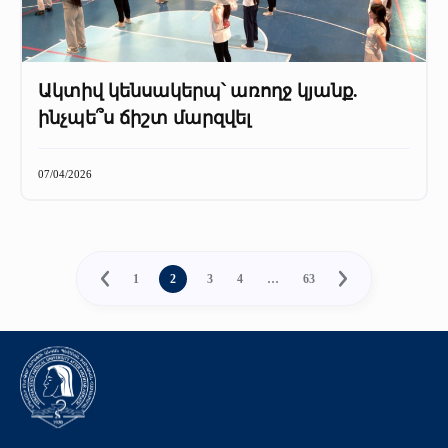
Ակտիվ կենսակերպ՝ առողջ կյանք.
ինչպե՞ս ճիշտ մարզվել
07/04/2026
1
2
3
4
…
63