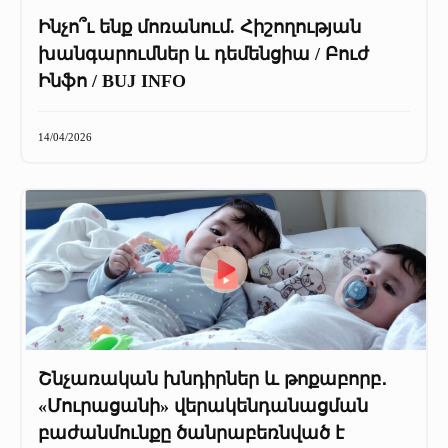
Ինչո՞ւ ենք մոռանում. Հիշողության
խանգարումներ և դեմենցիա / Բուժ
Ինֆո / BUJ INFO
14/04/2026
Շնչառական խնդիրներ և թոքաբորբ․
«Մուրացանի» վերակենդանացման
բաժանմունքը ծանրաբեռնված է