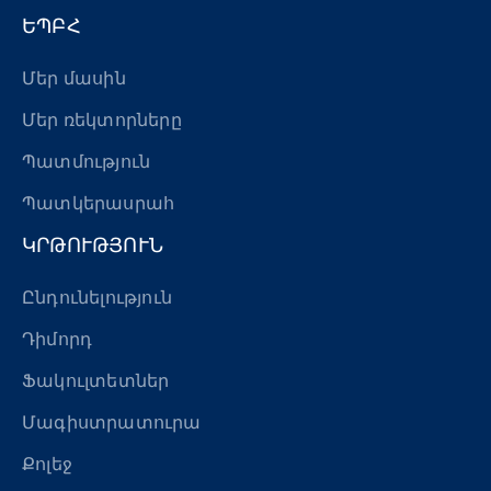
ԵՊԲՀ
Մեր մասին
Մեր ռեկտորները
Պատմություն
Պատկերասրահ
ԿՐԹՈՒԹՅՈՒՆ
Ընդունելություն
Դիմորդ
Ֆակուլտետներ
Մագիստրատուրա
Քոլեջ