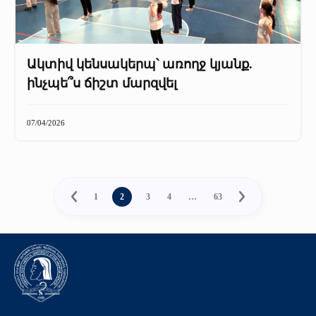
Ակտիվ կենսակերպ՝ առողջ կյանք.
ինչպե՞ս ճիշտ մարզվել
07/04/2026
1
2
3
4
…
63