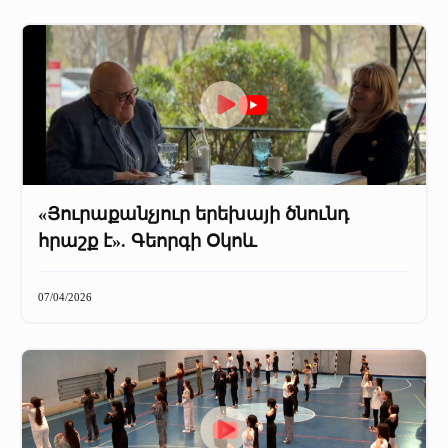
«Յուրաքանչյուր երեխայի ծնունդ
հրաշք է». Գեորգի Օկոև
07/04/2026