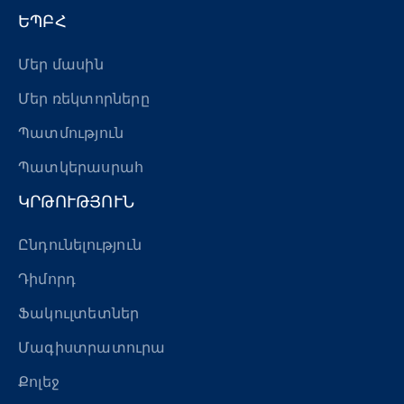
ԵՊԲՀ
Մեր մասին
Մեր ռեկտորները
Պատմություն
Պատկերասրահ
ԿՐԹՈՒԹՅՈՒՆ
Ընդունելություն
Դիմորդ
Ֆակուլտետներ
Մագիստրատուրա
Քոլեջ