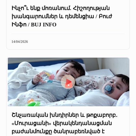
Ինչո՞ւ ենք մոռանում. Հիշողության
խանգարումներ և դեմենցիա / Բուժ
Ինֆո / BUJ INFO
14/04/2026
Շնչառական խնդիրներ և թոքաբորբ․
«Մուրացանի» վերակենդանացման
բաժանմունքը ծանրաբեռնված է