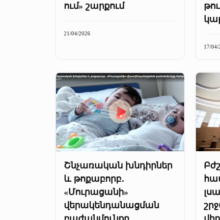
ում» շարքում
թու
կա
21/04/2026
17/04/
Շնչառական խնդիրներ
Բժ
և թոքաբորբ․
հա
«Մուրացանի»
լսա
վերակենդանացման
շր
բաժանմունքը
վի