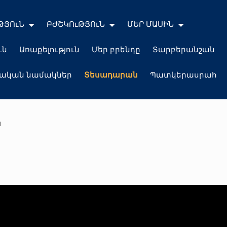
ԹՅՈւՆ
ԲԺՇԿՈւԹՅՈւՆ
ՄԵՐ ՄԱՍԻՆ
ւն
Առաքելություն
Մեր բրենդը
Տարբերանշան
լական նամակներ
Տեսադարան
Պատկերասրահ
ն