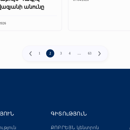
վազյանի անունը
2026
1
2
3
4
…
63
ՅՈՒՆ
ԳԻՏՈւԹՅՈւՆ
ություն
ՔՈԲՐԵՅՆ կենտրոն