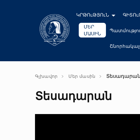
ԿՐԹՈւԹՅՈւՆ
ԳԻՏՈւ
ՄԵՐ
Պատմությո
ՄԱՍԻՆ
Շնորհակա
Տեսադարա
Գլխավոր
Մեր մասին
Տեսադարան