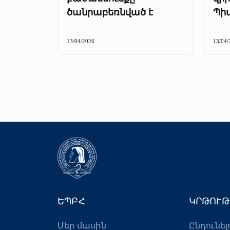
ծանրաբեռնված է
Պի
13/04/2026
13/04/
ԵՊԲՀ
ԿՐԹՈՒԹ
Մեր մասին
Ընդունել