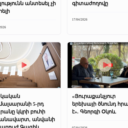
լությունն անտեսել չի
գիտաժողովը
րելի
17/04/2026
2026
շկական
«Յուրաքանչյուր
մալսարանի 5-րդ
երեխայի ծնունդ հր
րանը կկրի բուհի
է». Գեորգի Օկոև
ջանավարտ, անվանի
րաբույժ Գագիկ
07/04/2026