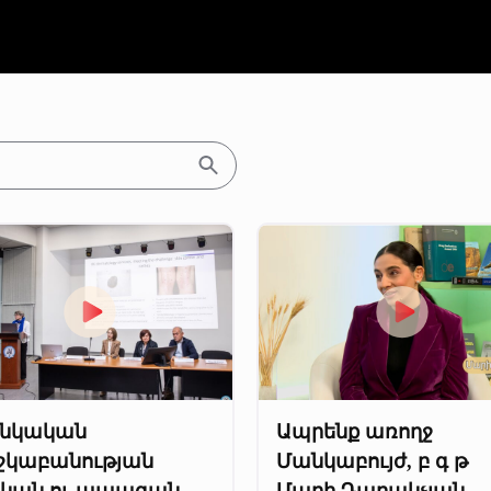
նկական
Ապրենք առողջ
շկաբանության
Մանկաբույժ, բ գ թ
րկան ու ապագան
Մարի Դարակչյան