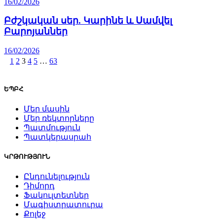
16/02/2026
Բժշկական սեր. Կարինե և Սամվել
Բարոյաններ
16/02/2026
1
2
3
4
5
…
63
ԵՊԲՀ
Մեր մասին
Մեր ռեկտորները
Պատմություն
Պատկերասրահ
ԿՐԹՈՒԹՅՈՒՆ
Ընդունելություն
Դիմորդ
Ֆակուլտետներ
Մագիստրատուրա
Քոլեջ