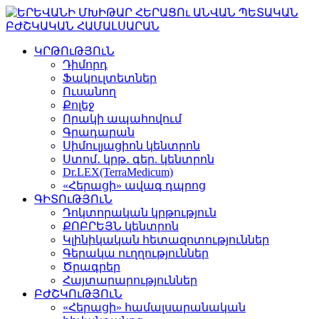
ԿՐԹՈւԹՅՈւՆ
Դիմորդ
Ֆակուլտետներ
Ուսանող
Քոլեջ
Որակի ապահովում
Գրադարան
Սիմուլյացիոն կենտրոն
Ստոմ․ կրթ․ գեր. կենտրոն
Dr.LEX(TerraMedicum)
«Հերացի» ավագ դպրոց
ԳԻՏՈւԹՅՈւՆ
Դոկտորական կրթություն
ՔՈԲՐԵՅՆ կենտրոն
Կլինիկական հետազոտություններ
Գերակա ուղղություններ
Ծրագրեր
Հայտարարություններ
ԲԺՇԿՈւԹՅՈւՆ
«Հերացի» համալսարանական