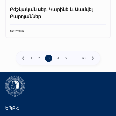
Բժշկական սեր. Կարինե և Սամվել
Բարոյաններ
16/02/2026
1
2
3
4
5
…
63
ԵՊԲՀ