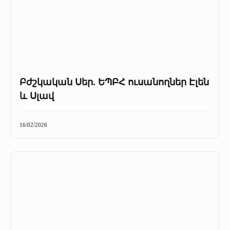
Բժշկական Սեր. ԵՊԲՀ ուսանողներ Էլեն
և Սլավ
16/02/2026