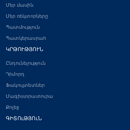
Մեր մասին
Մեր ռեկտորները
Պատմություն
Պատկերասրահ
ԿՐԹՈՒԹՅՈՒՆ
Ընդունելություն
Դիմորդ
Ֆակուլտետներ
Մագիստրատուրա
Քոլեջ
ԳԻՏՈւԹՅՈւՆ