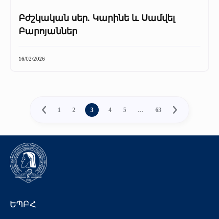
Բժշկական սեր. Կարինե և Սամվել
Բարոյաններ
16/02/2026
1
2
3
4
5
…
63
ԵՊԲՀ