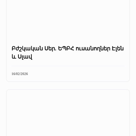
Բժշկական Սեր. ԵՊԲՀ ուսանողներ Էլեն
և Սլավ
16/02/2026