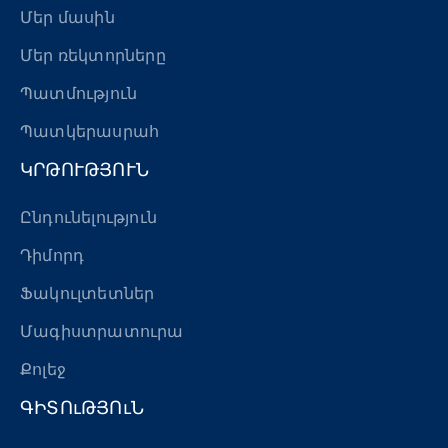
Մեր մասին
Մեր ռեկտորները
Պատմություն
Պատկերասրահ
ԿՐԹՈՒԹՅՈՒՆ
Ընդունելություն
Դիմորդ
Ֆակուլտետներ
Մագիստրատուրա
Քոլեջ
ԳԻՏՈւԹՅՈւՆ