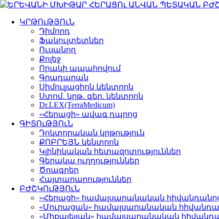
ԿՐԹՈւԹՅՈւՆ
Դիմորդ
Ֆակուլտետներ
Ուսանող
Քոլեջ
Որակի ապահովում
Գրադարան
Սիմուլյացիոն կենտրոն
Ստոմ․ կրթ․ գեր. կենտրոն
Dr.LEX(TerraMedicum)
«Հերացի» ավագ դպրոց
ԳԻՏՈւԹՅՈւՆ
Դոկտորական կրթություն
ՔՈԲՐԵՅՆ կենտրոն
Կլինիկական հետազոտություններ
Գերակա ուղղություններ
Ծրագրեր
Հայտարարություններ
ԲԺՇԿՈւԹՅՈւՆ
«Հերացի» համալսարանական հիվանդանո
«Մուրացան» համալսարանական հիվանդա
«Միքայելյան» համալսարանական հիվանդ