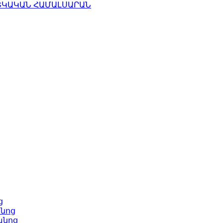
ց
նոց
անոց