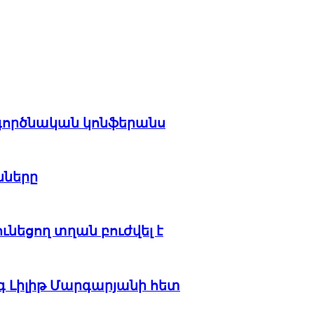
տագործնական կոնֆերանս
նները
ւնեցող տղան բուժվել է
գ Լիլիթ Մարգարյանի հետ