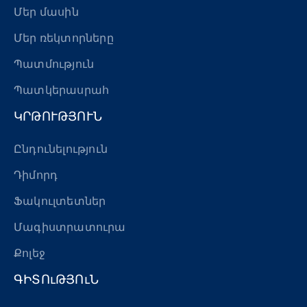
Մեր մասին
Մեր ռեկտորները
Պատմություն
Պատկերասրահ
ԿՐԹՈՒԹՅՈՒՆ
Ընդունելություն
Դիմորդ
Ֆակուլտետներ
Մագիստրատուրա
Քոլեջ
ԳԻՏՈւԹՅՈւՆ