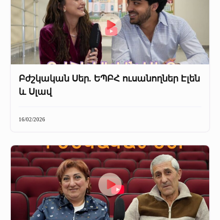
Բժշկական Սեր. ԵՊԲՀ ուսանողներ Էլեն
և Սլավ
16/02/2026