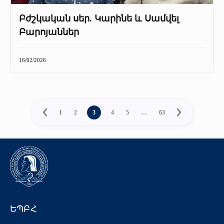
Բժշկական սեր. Կարինե և Սամվել
Բարոյաններ
16/02/2026
1
2
3
4
5
…
63
ԵՊԲՀ