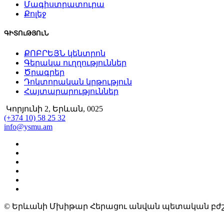
Մագիստրատուրա
Քոլեջ
ԳԻՏՈւԹՅՈւՆ
ՔՈԲՐԵՅՆ կենտրոն
Գերակա ուղղություններ
Ծրագրեր
Դոկտորական կրթություն
Հայտարարություններ
Կորյունի 2, Երևան, 0025
(+374 10) 58 25 32
info@ysmu.am
© Երևանի Մխիթար Հերացու անվան պետական բժշ