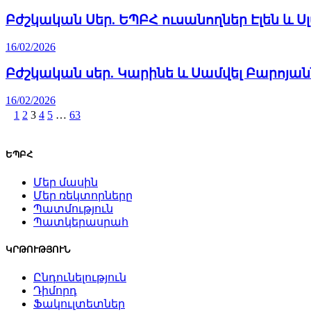
Բժշկական Սեր. ԵՊԲՀ ուսանողներ Էլեն և Ս
16/02/2026
Բժշկական սեր. Կարինե և Սամվել Բարոյան
16/02/2026
1
2
3
4
5
…
63
ԵՊԲՀ
Մեր մասին
Մեր ռեկտորները
Պատմություն
Պատկերասրահ
ԿՐԹՈՒԹՅՈՒՆ
Ընդունելություն
Դիմորդ
Ֆակուլտետներ