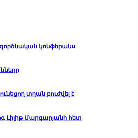
տագործնական կոնֆերանս
անները
ւնեցող տղան բուժվել է
ոգ Լիլիթ Մարգարյանի հետ