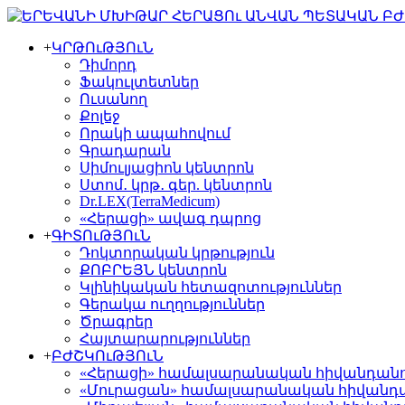
+
ԿՐԹՈւԹՅՈւՆ
Դիմորդ
Ֆակուլտետներ
Ուսանող
Քոլեջ
Որակի ապահովում
Գրադարան
Սիմուլյացիոն կենտրոն
Ստոմ․ կրթ․ գեր. կենտրոն
Dr.LEX(TerraMedicum)
«Հերացի» ավագ դպրոց
+
ԳԻՏՈւԹՅՈւՆ
Դոկտորական կրթություն
ՔՈԲՐԵՅՆ կենտրոն
Կլինիկական հետազոտություններ
Գերակա ուղղություններ
Ծրագրեր
Հայտարարություններ
+
ԲԺՇԿՈւԹՅՈւՆ
«Հերացի» համալսարանական հիվանդան
«Մուրացան» համալսարանական հիվանդ