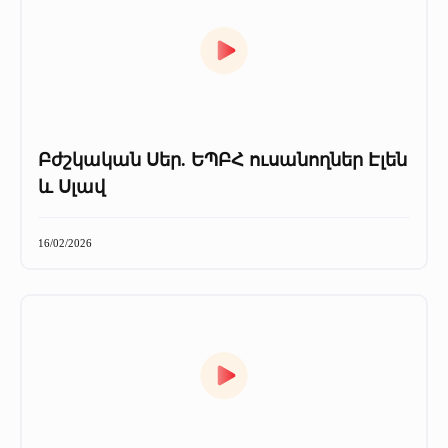
Բժշկական Սեր. ԵՊԲՀ ուսանողներ Էլեն
և Սլավ
16/02/2026