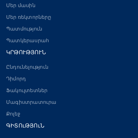
Մեր մասին
Մեր ռեկտորները
Պատմություն
Պատկերասրահ
ԿՐԹՈՒԹՅՈՒՆ
Ընդունելություն
Դիմորդ
Ֆակուլտետներ
Մագիստրատուրա
Քոլեջ
ԳԻՏՈւԹՅՈւՆ