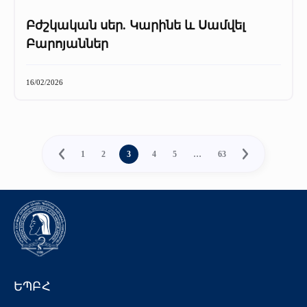
Բժշկական սեր. Կարինե և Սամվել
Բարոյաններ
16/02/2026
1
2
3
4
5
…
63
ԵՊԲՀ