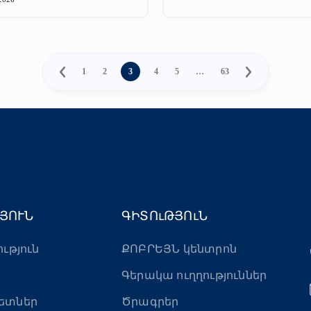
1
2
3
4
5
…
63
ՅՈՒՆ
ԳԻՏՈւԹՅՈւՆ
ություն
ՔՈԲՐԵՅՆ կենտրոն
Գերակա ուղղություններ
ետներ
Ծրագրեր