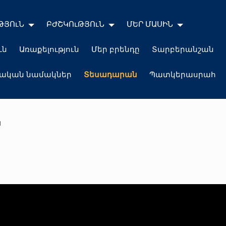
ԹՅՈւՆ
ԲԺՇԿՈւԹՅՈւՆ
ՄԵՐ ՄԱՍԻՆ
ւն
Առաքելություն
Մեր բրենդը
Տարբերանշան
լական նամակներ
Տեսադարան
Պատկերասրահ
ն