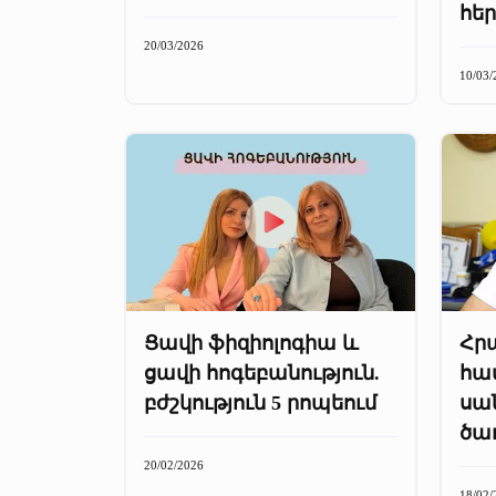
հե
20/03/2026
10/03/
Ցավի ֆիզիոլոգիա և
Հր
ցավի հոգեբանություն.
հա
բժշկություն 5 րոպեում
սա
ծա
20/02/2026
18/02/