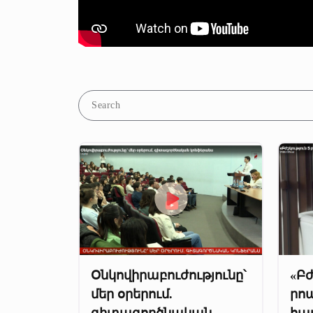
Օնկովիրաբուժությունը՝
«Բժ
մեր օրերում.
րոպ
գիտագործնական
հա