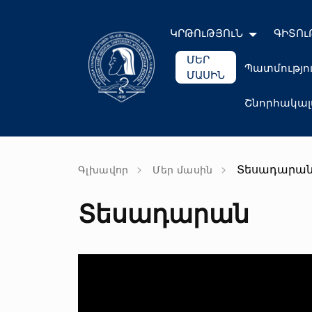
ԿՐԹՈւԹՅՈւՆ
ԳԻՏՈւ
ՄԵՐ
Պատմությո
ՄԱՍԻՆ
Շնորհակա
Տեսադարա
Գլխավոր
Մեր մասին
Տեսադարան