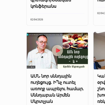
կոնֆերանս
02/04/
02/04/2026
ԱՄՆ նոր սննդային
Կա
ուղեցույց. Ի՞նչ ուտել
օր
առողջ ապրելու համար.
շն
Սննդաբան Արմեն
խո
Մկրտչյան
ռե