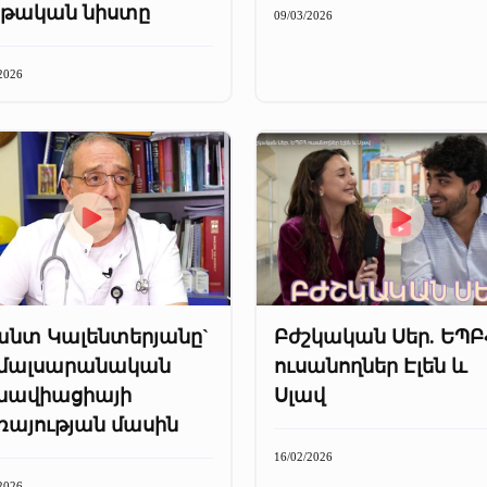
րթական նիստը
09/03/2026
2026
անտ Կալենտերյանը`
Բժշկական Սեր. ԵՊԲ
մալսարանական
ուսանողներ Էլեն և
նավիացիայի
Սլավ
ռայության մասին
16/02/2026
2026