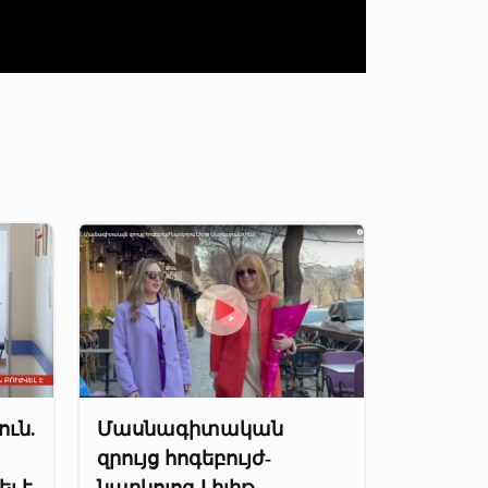
ւն.
Մասնագիտական
զրույց հոգեբույժ-
լ է
նարկոլոգ Լիլիթ