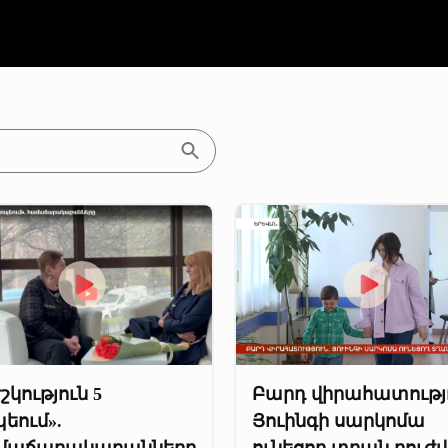
շկություն 5
Բարդ վիրահատությո
եում».
Յուինգի սարկոմա
մաճարակաբանները
ունեցող տղան բուժվե