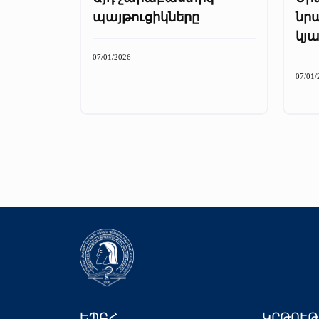
պայթուցիկները
նր
կյ
07/01/2026
07/01/
ԵՊԲՀ
ԿՐԹՈՒԹ