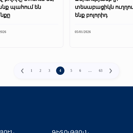
անք պահում են
տեսաբացիկն ուղղու
անքը
ենք բոլորիդ
2026
05/01/2026
1
2
3
4
5
6
…
63
ՅՈՒՆ
ԳԻՏՈւԹՅՈւՆ