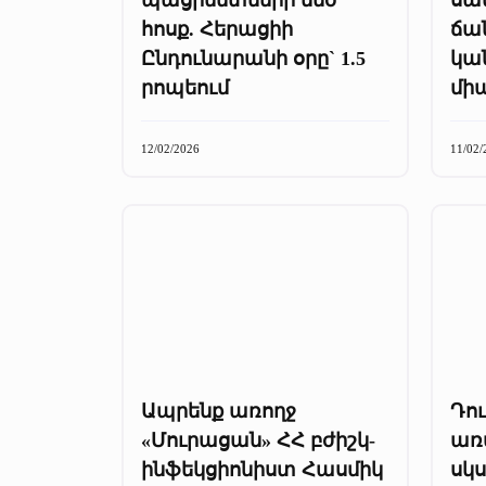
հոսք. Հերացիի
ճա
Ընդունարանի օրը` 1.5
կան
րոպեում
մի
12/02/2026
11/02/
Ապրենք առողջ
Դու
«Մուրացան» ՀՀ բժիշկ-
առ
ինֆեկցիոնիստ Հասմիկ
սկս