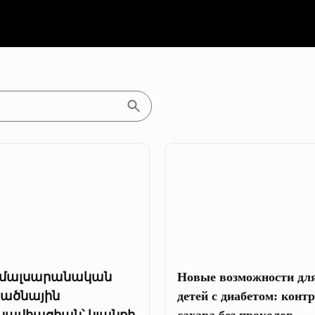
մալսարանական
Новые возможности дл
րածնային
детей с диабетом: конт
նավիացիան՝ կյանքի
сахара без проколов