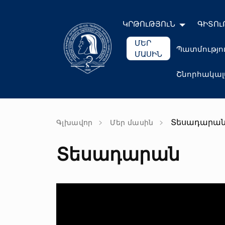
ԿՐԹՈւԹՅՈւՆ
ԳԻՏՈւ
ՄԵՐ
Պատմությո
ՄԱՍԻՆ
Շնորհակա
Տեսադարա
Գլխավոր
Մեր մասին
Տեսադարան