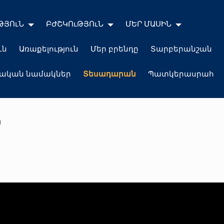
ԹՅՈւՆ
ԲԺՇԿՈւԹՅՈւՆ
ՄԵՐ ՄԱՍԻՆ
ւն
Առաքելություն
Մեր բրենդը
Տարբերանշան
լական նամակներ
Տեսադարան
Պատկերասրահ
ն