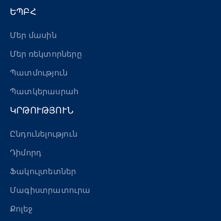
ԵՊԲՀ
Մեր մասին
Մեր ռեկտորները
Պատմություն
Պատկերասրահ
ԿՐԹՈՒԹՅՈՒՆ
Ընդունելություն
Դիմորդ
Ֆակուլտետներ
Մագիստրատուրա
Քոլեջ