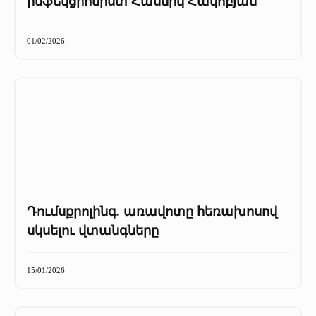
ինֆեկցիոնիստ Հասմիկ Հակոբյան
01/02/2026
Դումսքրոլինգ. առավոտը հեռախոսով
սկսելու վտանգները
15/01/2026