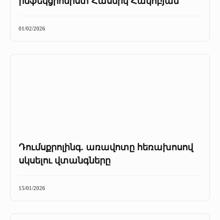
ինֆեկցիոնիստ Հասմիկ Հակոբյան
01/02/2026
Դումսքրոլինգ. առավոտը հեռախոսով
սկսելու վտանգները
15/01/2026