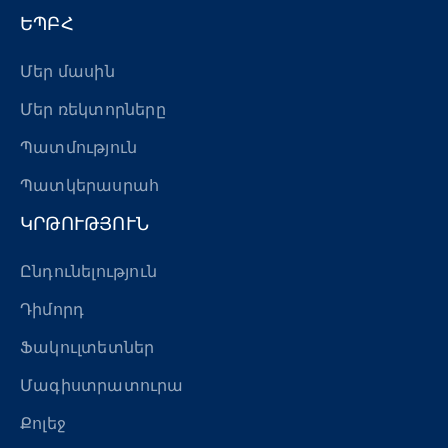
ԵՊԲՀ
Մեր մասին
Մեր ռեկտորները
Պատմություն
Պատկերասրահ
ԿՐԹՈՒԹՅՈՒՆ
Ընդունելություն
Դիմորդ
Ֆակուլտետներ
Մագիստրատուրա
Քոլեջ