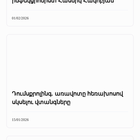
ինֆեկցիոնիստ Հասմիկ Հակոբյան
01/02/2026
Դումսքրոլինգ. առավոտը հեռախոսով
սկսելու վտանգները
15/01/2026