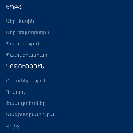
ԵՊԲՀ
Մեր մասին
Մեր ռեկտորները
Պատմություն
Պատկերասրահ
ԿՐԹՈՒԹՅՈՒՆ
Ընդունելություն
Դիմորդ
Ֆակուլտետներ
Մագիստրատուրա
Քոլեջ